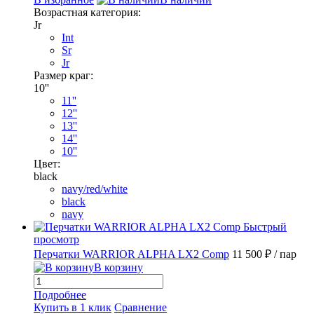
Возрастная категория:
Jr
Int
Sr
Jr
Размер краг:
10''
11''
12''
13''
14''
10''
Цвет:
black
navy/red/white
black
navy
Быстрый
просмотр
Перчатки WARRIOR ALPHA LX2 Comp
11 500 ₽
/ пар
В корзину
Подробнее
Купить в 1 клик
Сравнение