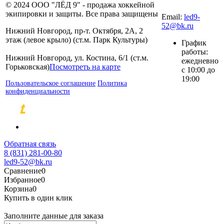
© 2024 ООО "ЛЁД 9" - продажа хоккейной
80
экипировки и защиты. Все права защищены
Email:
led9-
52@bk.ru
Нижний Новгород, пр-т. Октября, 2А, 2
этаж (левое крыло) (ст.м. Парк Культуры)
График
работы:
Нижний Новгород, ул. Костина, 6/1 (ст.м.
ежедневно
Горьковская)
Посмотреть на карте
с 10:00 до
19:00
Пользовательское соглашение
Политика
конфиденциальности
Разработка и продвижение сайтов
Обратная связь
8 (831) 281-00-80
led9-52@bk.ru
Сравнение
0
Избранное
0
Корзина
0
Купить в один клик
Заполните данные для заказа