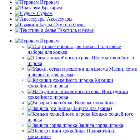
Игрокам
Вратарям
Судьям
Аксессуары
Сумки и баулы
Текстиль и белье
Игрокам
Стартовые
наборы для хоккея
Шлемы хоккейного
игрока
Маски, сетки
и решетки для шлема
Клюшки
хоккейного игрока
Нагрудники
хоккейного игрока
Визоры хоккейные
Защита рта (капы)
Коньки хоккейного
игрока
Защита горла игрока
Налокотники
хоккейные