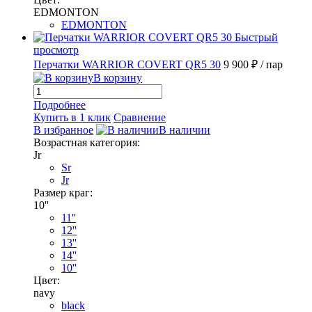
EDMONTON
EDMONTON
Быстрый
просмотр
Перчатки WARRIOR COVERT QR5 30
9 900 ₽
/ пар
В корзину
Подробнее
Купить в 1 клик
Сравнение
В избранное
В наличии
Возрастная категория:
Jr
Sr
Jr
Размер краг:
10''
11''
12''
13''
14''
10''
Цвет:
navy
black