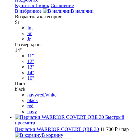
Купить в 1 клик
Сравнение
В избранное
В наличии
Возрастная категория:
Sr
Int
Sr
Jr
Размер краг:
14''
11''
12''
13''
14''
10''
Цвет:
black
navy/red/white
black
red
navy
Быстрый
просмотр
Перчатки WARRIOR COVERT QRE 30
11 700 ₽
/ пар
В корзину