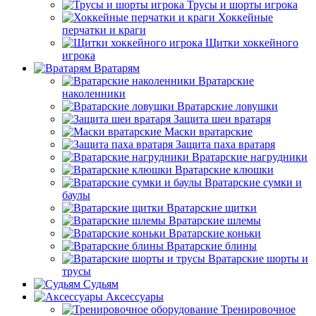
Трусы и шорты игрока
Хоккейные
перчатки и краги
Щитки хоккейного
игрока
Вратарям
Вратарские
наколенники
Вратарские ловушки
Защита шеи вратаря
Маски вратарские
Защита паха вратаря
Вратарские нагрудники
Вратарские клюшки
Вратарские сумки и
баулы
Вратарские щитки
Вратарские шлемы
Вратарские коньки
Вратарские блины
Вратарские шорты и
трусы
Судьям
Аксессуары
Тренировочное