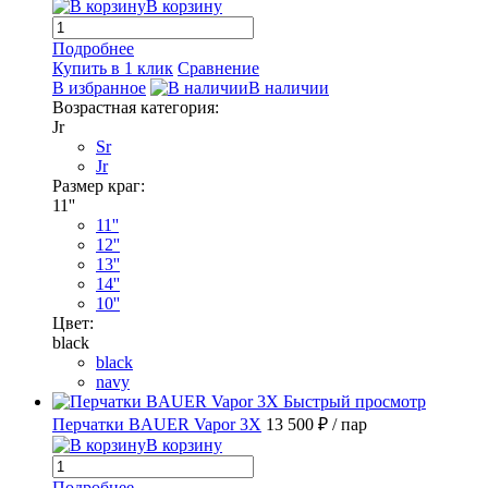
В корзину
Подробнее
Купить в 1 клик
Сравнение
В избранное
В наличии
Возрастная категория:
Jr
Sr
Jr
Размер краг:
11''
11''
12''
13''
14''
10''
Цвет:
black
black
navy
Быстрый просмотр
Перчатки BAUER Vapor 3X
13 500 ₽
/ пар
В корзину
Подробнее