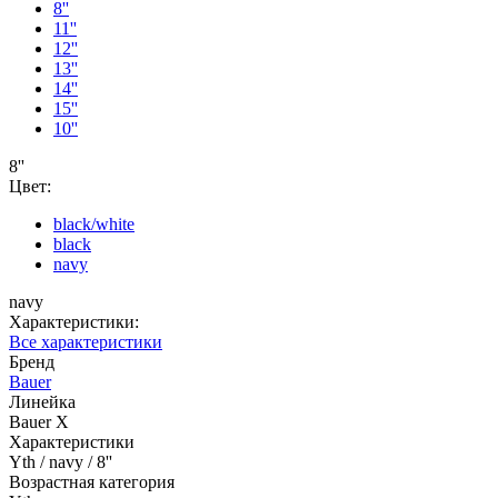
8''
11''
12''
13''
14''
15''
10''
8''
Цвет:
black/white
black
navy
navy
Характеристики:
Все характеристики
Бренд
Bauer
Линейка
Bauer X
Характеристики
Yth / navy / 8''
Возрастная категория