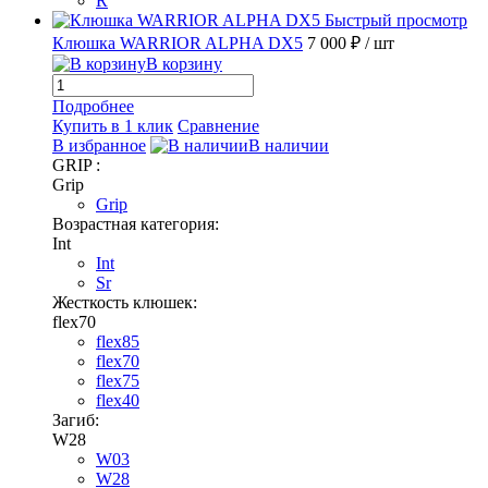
R
Быстрый просмотр
Клюшка WARRIOR ALPHA DX5
7 000 ₽
/ шт
В корзину
Подробнее
Купить в 1 клик
Сравнение
В избранное
В наличии
GRIP :
Grip
Grip
Возрастная категория:
Int
Int
Sr
Жесткость клюшек:
flex70
flex85
flex70
flex75
flex40
Загиб:
W28
W03
W28