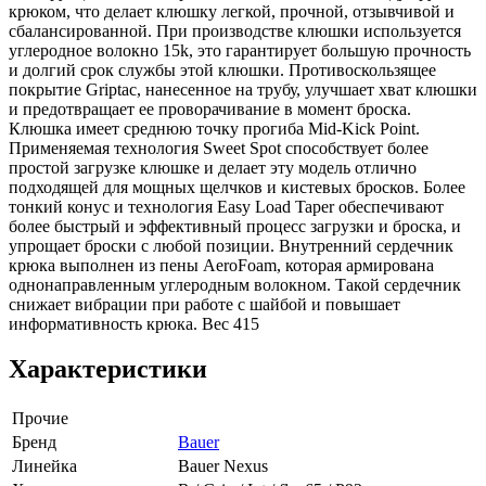
крюком, что делает клюшку легкой, прочной, отзывчивой и
сбалансированной. При производстве клюшки используется
углеродное волокно 15k, это гарантирует большую прочность
и долгий срок службы этой клюшки. Противоскользящее
покрытие Griptac, нанесенное на трубу, улучшает хват клюшки
и предотвращает ее проворачивание в момент броска.
Клюшка имеет среднюю точку прогиба Mid-Kick Point.
Применяемая технология Sweet Spot способствует более
простой загрузке клюшке и делает эту модель отлично
подходящей для мощных щелчков и кистевых бросков. Более
тонкий конус и технология Easy Load Taper обеспечивают
более быстрый и эффективный процесс загрузки и броска, и
упрощает броски с любой позиции. Внутренний сердечник
крюка выполнен из пены AeroFoam, которая армирована
однонаправленным углеродным волокном. Такой сердечник
снижает вибрации при работе с шайбой и повышает
информативность крюка. Вес 415
Характеристики
Прочие
Бренд
Bauer
Линейка
Bauer Nexus