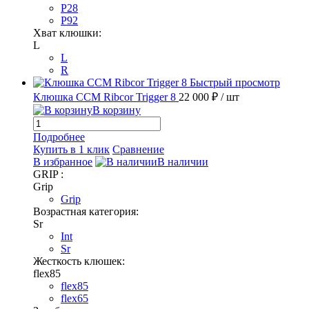
P28
P92
Хват клюшки:
L
L
R
Быстрый просмотр
Клюшка CCM Ribcor Trigger 8
22 000 ₽
/ шт
В корзину
Подробнее
Купить в 1 клик
Сравнение
В избранное
В наличии
GRIP :
Grip
Grip
Возрастная категория:
Sr
Int
Sr
Жесткость клюшек:
flex85
flex85
flex65