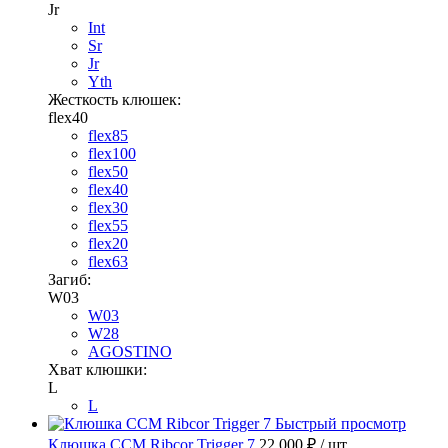
Jr
Int
Sr
Jr
Yth
Жесткость клюшек:
flex40
flex85
flex100
flex50
flex40
flex30
flex55
flex20
flex63
Загиб:
W03
W03
W28
AGOSTINO
Хват клюшки:
L
L
Быстрый просмотр
Клюшка CCM Ribcor Trigger 7
22 000 ₽
/ шт