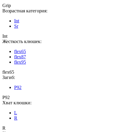
Grip
Возрастная категория:
Int
Sr
Int
Жесткость клюшек:
flex65
flex87
flex95
flex65
Загиб:
P92
P92
Хват клюшки:
L
R
R