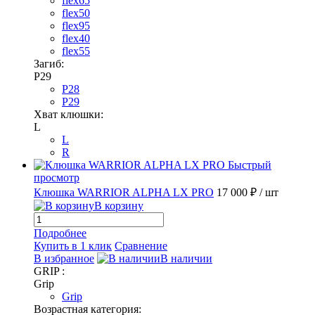
flex65
flex50
flex95
flex40
flex55
Загиб:
P29
P28
P29
Хват клюшки:
L
L
R
Быстрый
просмотр
Клюшка WARRIOR ALPHA LX PRO
17 000 ₽
/ шт
В корзину
Подробнее
Купить в 1 клик
Сравнение
В избранное
В наличии
GRIP :
Grip
Grip
Возрастная категория: