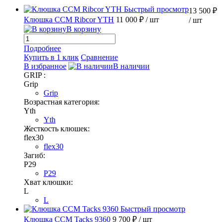
Быстрый просмотр
13 500 ₽
Клюшка CCM Ribcor YTH
11 000 ₽
/ шт
/ шт
В корзину
Подробнее
Купить в 1 клик
Сравнение
В избранное
В наличии
GRIP :
Grip
Grip
Возрастная категория:
Yth
Yth
Жесткость клюшек:
flex30
flex30
Загиб:
P29
P29
Хват клюшки:
L
L
Быстрый просмотр
Клюшка CCM Tacks 9360
9 700 ₽
/ шт