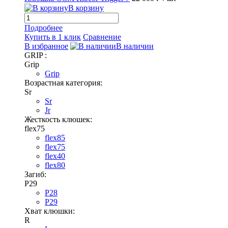
В корзину
Подробнее
Купить в 1 клик
Сравнение
В избранное
В наличии
GRIP :
Grip
Grip
Возрастная категория:
Sr
Sr
Jr
Жесткость клюшек:
flex75
flex85
flex75
flex40
flex80
Загиб:
P29
P28
P29
Хват клюшки:
R