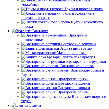
Налокотники
хоккейные
Трусы и шорты игрока
Хоккейные
перчатки и краги
Щитки хоккейного
игрока
Вратарям
Вратарские
наколенники
Вратарские ловушки
Защита шеи вратаря
Маски вратарские
Защита паха вратаря
Вратарские нагрудники
Вратарские клюшки
Вратарские сумки и
баулы
Вратарские щитки
Вратарские шлемы
Вратарские коньки
Вратарские блины
Вратарские шорты и
трусы
Судьям