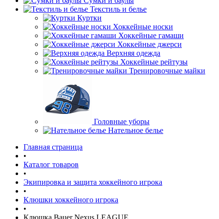
Сумки и баулы
Текстиль и белье
Куртки
Хоккейные носки
Хоккейные гамаши
Хоккейные джерси
Верхняя одежда
Хоккейные рейтузы
Тренировочные майки
Головные уборы
Нательное белье
Главная страница
•
Каталог товаров
•
Экипировка и защита хоккейного игрока
•
Клюшки хоккейного игрока
•
Клюшка Bauer Nexus LEAGUE