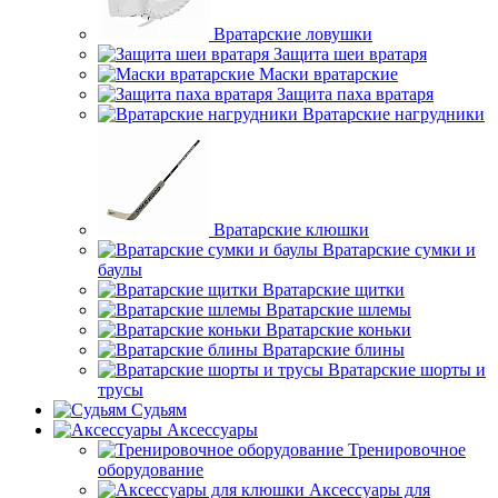
Вратарские ловушки
Защита шеи вратаря
Маски вратарские
Защита паха вратаря
Вратарские нагрудники
Вратарские клюшки
Вратарские сумки и
баулы
Вратарские щитки
Вратарские шлемы
Вратарские коньки
Вратарские блины
Вратарские шорты и
трусы
Судьям
Аксессуары
Тренировочное
оборудование
Аксессуары для