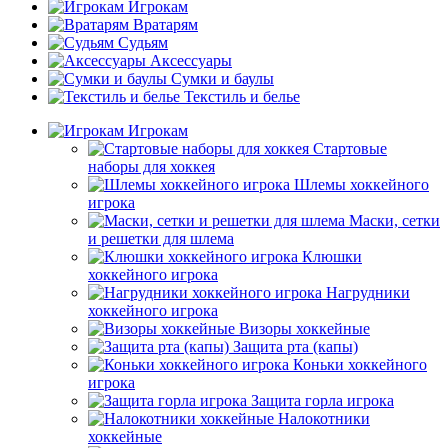
Игрокам
Вратарям
Судьям
Аксессуары
Сумки и баулы
Текстиль и белье
Игрокам
Стартовые
наборы для хоккея
Шлемы хоккейного
игрока
Маски, сетки
и решетки для шлема
Клюшки
хоккейного игрока
Нагрудники
хоккейного игрока
Визоры хоккейные
Защита рта (капы)
Коньки хоккейного
игрока
Защита горла игрока
Налокотники
хоккейные