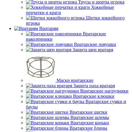
Трусы и шорты игрока
Хоккейные
перчатки и краги
Щитки хоккейного
игрока
Вратарям
Вратарские
наколенники
Вратарские ловушки
Защита шеи вратаря
Маски вратарские
Защита паха вратаря
Вратарские нагрудники
Вратарские клюшки
Вратарские сумки и
баулы
Вратарские щитки
Вратарские шлемы
Вратарские коньки
Вратарские блины