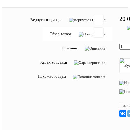
20 
Вернуться в раздел
Обзор товара
Отзывов:
Описание
Характеристики
Добавить
отзыв
Похожие товары
Описан
товара:
Клюшка
BAUER
Поде
VAPOR
3X
PRO
Другие