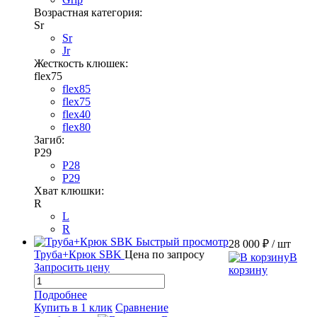
Возрастная категория:
Sr
Sr
Jr
Жесткость клюшек:
flex75
flex85
flex75
flex40
flex80
Загиб:
P29
P28
P29
Хват клюшки:
R
L
R
Быстрый просмотр
28 000 ₽
/ шт
Труба+Крюк SBK
Цена по запросу
В
Запросить цену
корзину
Подробнее
Купить в 1 клик
Сравнение