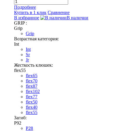
Подробнее
Купить в 1 клик
Сравнение
В избранное
В наличии
GRIP :
Grip
Grip
Возрастная категория:
Int
Int
Sr
Jr
Жесткость клюшек:
flex55
flex65
flex70
flex87
flex102
flex77
flex50
flex40
flex55
Загиб:
P92
P28