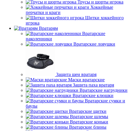
Трусы и шорты игрока
Хоккейные
перчатки и краги
Щитки хоккейного
игрока
Вратарям
Вратарские
наколенники
Вратарские ловушки
Защита шеи вратаря
Маски вратарские
Защита паха вратаря
Вратарские нагрудники
Вратарские клюшки
Вратарские сумки и
баулы
Вратарские щитки
Вратарские шлемы
Вратарские коньки
Вратарские блины