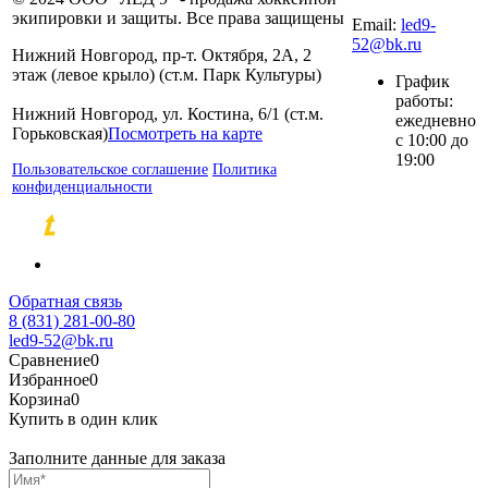
80
экипировки и защиты. Все права защищены
Email:
led9-
52@bk.ru
Нижний Новгород, пр-т. Октября, 2А, 2
этаж (левое крыло) (ст.м. Парк Культуры)
График
работы:
Нижний Новгород, ул. Костина, 6/1 (ст.м.
ежедневно
Горьковская)
Посмотреть на карте
с 10:00 до
19:00
Пользовательское соглашение
Политика
конфиденциальности
Разработка и продвижение сайтов
Обратная связь
8 (831) 281-00-80
led9-52@bk.ru
Сравнение
0
Избранное
0
Корзина
0
Купить в один клик
Заполните данные для заказа