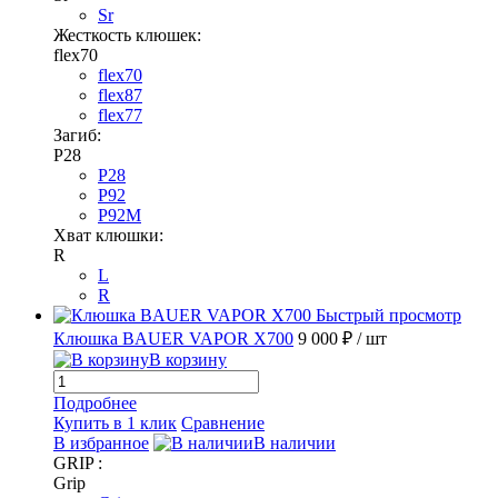
Sr
Жесткость клюшек:
flex70
flex70
flex87
flex77
Загиб:
P28
P28
P92
P92M
Хват клюшки:
R
L
R
Быстрый просмотр
Клюшка BAUER VAPOR X700
9 000 ₽
/ шт
В корзину
Подробнее
Купить в 1 клик
Сравнение
В избранное
В наличии
GRIP :
Grip