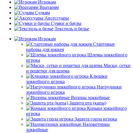
Игрокам
Вратарям
Судьям
Аксессуары
Сумки и баулы
Текстиль и белье
Игрокам
Стартовые
наборы для хоккея
Шлемы хоккейного
игрока
Маски, сетки
и решетки для шлема
Клюшки
хоккейного игрока
Нагрудники
хоккейного игрока
Визоры хоккейные
Защита рта (капы)
Коньки хоккейного
игрока
Защита горла игрока
Налокотники
хоккейные