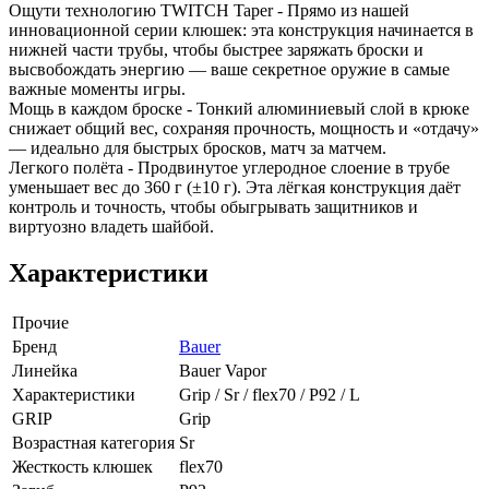
Ощути технологию TWITCH Taper - Прямо из нашей
инновационной серии клюшек: эта конструкция начинается в
нижней части трубы, чтобы быстрее заряжать броски и
высвобождать энергию — ваше секретное оружие в самые
важные моменты игры.
Мощь в каждом броске - Тонкий алюминиевый слой в крюке
снижает общий вес, сохраняя прочность, мощность и «отдачу»
— идеально для быстрых бросков, матч за матчем.
Легкого полёта - Продвинутое углеродное слоение в трубе
уменьшает вес до 360 г (±10 г). Эта лёгкая конструкция даёт
контроль и точность, чтобы обыгрывать защитников и
виртуозно владеть шайбой.
Характеристики
Прочие
Бренд
Bauer
Линейка
Bauer Vapor
Характеристики
Grip / Sr / flex70 / P92 / L
GRIP
Grip
Возрастная категория
Sr
Жесткость клюшек
flex70