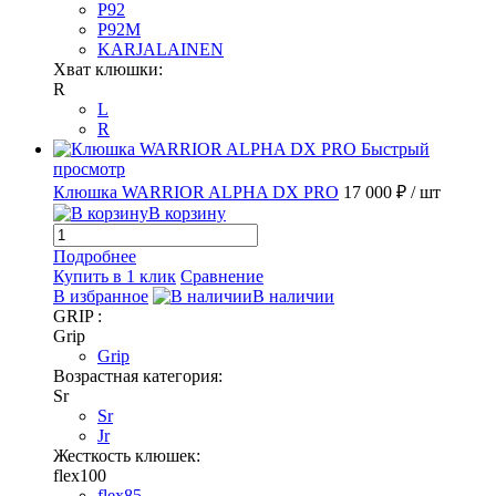
P92
P92M
KARJALAINEN
Хват клюшки:
R
L
R
Быстрый
просмотр
Клюшка WARRIOR ALPHA DX PRO
17 000 ₽
/ шт
В корзину
Подробнее
Купить в 1 клик
Сравнение
В избранное
В наличии
GRIP :
Grip
Grip
Возрастная категория:
Sr
Sr
Jr
Жесткость клюшек:
flex100
flex85