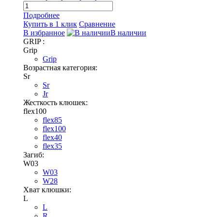
Подробнее
Купить в 1 клик
Сравнение
В избранное
В наличии
GRIP :
Grip
Grip
Возрастная категория:
Sr
Sr
Jr
Жесткость клюшек:
flex100
flex85
flex100
flex40
flex35
Загиб:
W03
W03
W28
Хват клюшки:
L
L
R