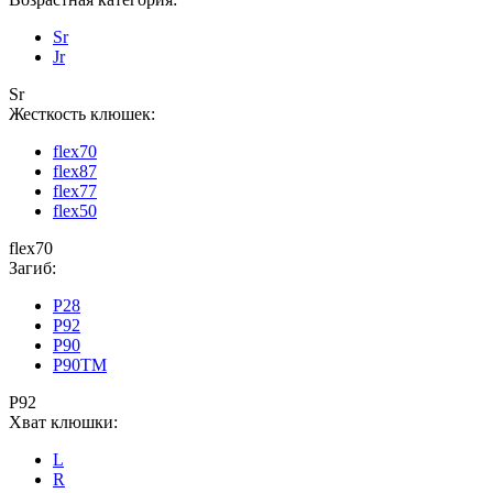
Sr
Jr
Sr
Жесткость клюшек:
flex70
flex87
flex77
flex50
flex70
Загиб:
P28
P92
P90
P90TM
P92
Хват клюшки:
L
R