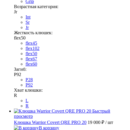
Grip
Возрастная категория:
Jr
Int
Sr
Jr
Жесткость клюшек:
flex50
flex45
flex102
flex50
flex67
flex60
Загиб:
P92
P28
P92
Хват клюшки:
R
L
R
Быстрый
просмотр
Клюшка Warrior Covert QRE PRO 20
19 000 ₽
/ шт
В корзину