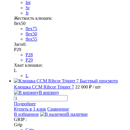
Int
Sr
Jr
Жесткость клюшек:
flex50
flex75
flex50
flex55
Загиб:
P29
P28
P29
Хват клюшки:
L
L
Быстрый просмотр
Клюшка CCM Ribcor Trigger 7
22 000 ₽
/ шт
В корзину
Подробнее
Купить в 1 клик
Сравнение
В избранное
В наличии
GRIP :
Grip
Grip