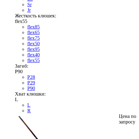
Sr
Jr
Жесткость клюшек:
flex55
flex85
flex65
flex75
flex50
flex95
flex40
flex55
Загиб:
P90
P28
P29
P90
Хват клюшки:
L
L
R
Цена по
запросу