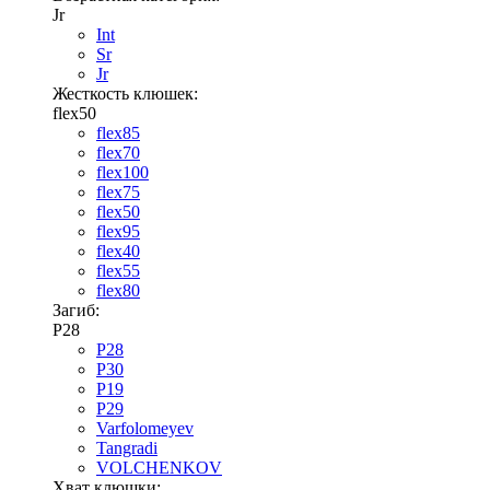
Jr
Int
Sr
Jr
Жесткость клюшек:
flex50
flex85
flex70
flex100
flex75
flex50
flex95
flex40
flex55
flex80
Загиб:
P28
P28
P30
P19
P29
Varfolomeyev
Tangradi
VOLCHENKOV
Хват клюшки: