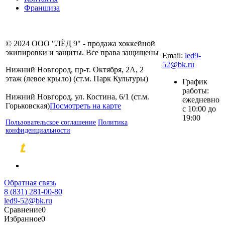
Франшиза
8 (831) 281-00-
© 2024 ООО "ЛЁД 9" - продажа хоккейной
80
экипировки и защиты. Все права защищены
Email:
led9-
52@bk.ru
Нижний Новгород, пр-т. Октября, 2А, 2
этаж (левое крыло) (ст.м. Парк Культуры)
График
работы:
Нижний Новгород, ул. Костина, 6/1 (ст.м.
ежедневно
Горьковская)
Посмотреть на карте
с 10:00 до
19:00
Пользовательское соглашение
Политика
конфиденциальности
Разработка и продвижение сайтов
Обратная связь
8 (831) 281-00-80
led9-52@bk.ru
Сравнение
0
Избранное
0