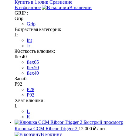
Купить в 1 клик
Сравнение
В избранное
В наличии
GRIP :
Grip
Grip
Возрастная категория:
Jr
Int
Jr
Жесткость клюшек:
flex40
flex65
flex50
flex40
Загиб:
P92
P28
P92
Хват клюшки:
L
L
R
Быстрый просмотр
Клюшка CCM Ribcor Trigger 2
12 000 ₽
/ шт
В корзину