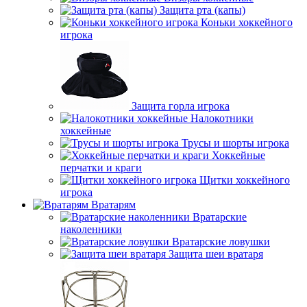
Защита рта (капы)
Коньки хоккейного
игрока
Защита горла игрока
Налокотники
хоккейные
Трусы и шорты игрока
Хоккейные
перчатки и краги
Щитки хоккейного
игрока
Вратарям
Вратарские
наколенники
Вратарские ловушки
Защита шеи вратаря