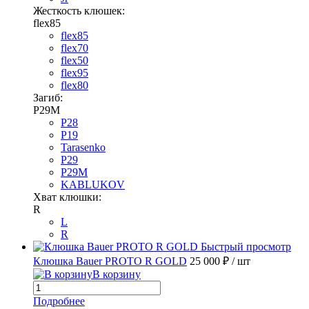
Жесткость клюшек:
flex85
flex85
flex70
flex50
flex95
flex80
Загиб:
P29M
P28
P19
Tarasenko
P29
P29M
KABLUKOV
Хват клюшки:
R
L
R
Быстрый просмотр
Клюшка Bauer PROTO R GOLD
25 000 ₽
/ шт
В корзину
Подробнее