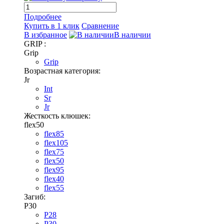
Подробнее
Купить в 1 клик
Сравнение
В избранное
В наличии
GRIP :
Grip
Grip
Возрастная категория:
Jr
Int
Sr
Jr
Жесткость клюшек:
flex50
flex85
flex105
flex75
flex50
flex95
flex40
flex55
Загиб:
P30
P28
P30