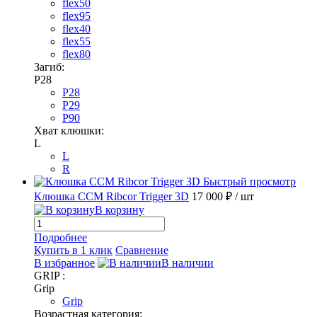
flex50
flex95
flex40
flex55
flex80
Загиб:
P28
P28
P29
P90
Хват клюшки:
L
L
R
Быстрый просмотр
Клюшка CCM Ribcor Trigger 3D
17 000 ₽
/ шт
В корзину
Подробнее
Купить в 1 клик
Сравнение
В избранное
В наличии
GRIP :
Grip
Grip
Возрастная категория: