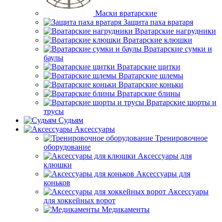
Маски вратарские
Защита паха вратаря
Вратарские нагрудники
Вратарские клюшки
Вратарские сумки и
баулы
Вратарские щитки
Вратарские шлемы
Вратарские коньки
Вратарские блины
Вратарские шорты и
трусы
Судьям
Аксессуары
Тренировочное
оборудование
Аксессуары для
клюшки
Аксессуары для
коньков
Аксессуары
для хоккейных ворот
Медикаменты