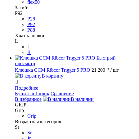
flex50
Загиб:
P92
P28
P92
P88
Хват клюшки:
L
L
R
Быстрый
просмотр
Клюшка CCM Ribcor Trigger 5 PRO
21 200 ₽
/ шт
В корзину
Подробнее
Купить в 1 клик
Сравнение
В избранное
В наличии
GRIP :
Grip
Grip
Возрастная категория:
Sr
Sr
Jr