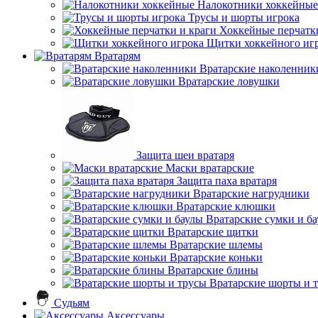
Налокотники хоккейные
Трусы и шорты игрока
Хоккейные перчатк
Щитки хоккейного иг
Вратарям
Вратарские наколенник
Вратарские ловушки
Защита шеи вратаря
Маски вратарские
Защита паха вратаря
Вратарские нагрудники
Вратарские клюшки
Вратарские сумки и б
Вратарские щитки
Вратарские шлемы
Вратарские коньки
Вратарские блины
Вратарские шорты и 
Судьям
Аксессуары