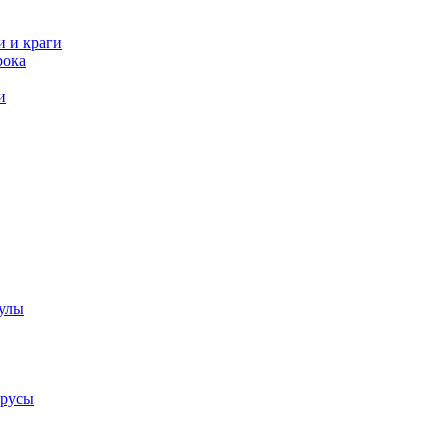
и и краги
рока
и
аулы
трусы