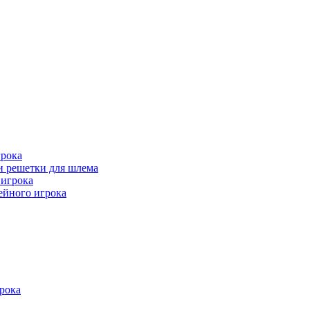
рока
и решетки для шлема
игрока
ейного игрока
рока