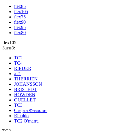
flex85
flex105
flex75
flex90
flex95
flex80
flex105
Загиб:
TC2
TC4
RIEDER
#21
THERRIEN
JOHANSSON
BRISTEDT
HOWDEN
OUELLET
TC3
Стерта Фамилия
Rinaldo
TC2 O'marra
TC2