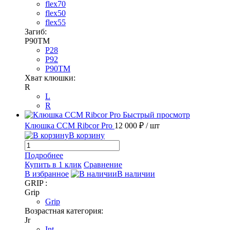
flex70
flex50
flex55
Загиб:
P90TM
P28
P92
P90TM
Хват клюшки:
R
L
R
Быстрый просмотр
Клюшка CCM Ribcor Pro
12 000 ₽
/ шт
В корзину
Подробнее
Купить в 1 клик
Сравнение
В избранное
В наличии
GRIP :
Grip
Grip
Возрастная категория:
Jr
Int