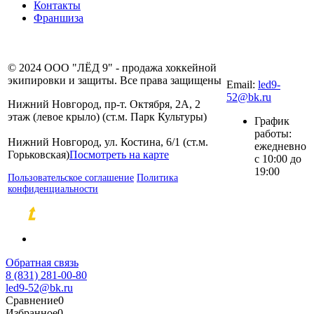
Контакты
Франшиза
8 (831) 281-00-
© 2024 ООО "ЛЁД 9" - продажа хоккейной
80
экипировки и защиты. Все права защищены
Email:
led9-
52@bk.ru
Нижний Новгород, пр-т. Октября, 2А, 2
этаж (левое крыло) (ст.м. Парк Культуры)
График
работы:
Нижний Новгород, ул. Костина, 6/1 (ст.м.
ежедневно
Горьковская)
Посмотреть на карте
с 10:00 до
19:00
Пользовательское соглашение
Политика
конфиденциальности
Разработка и продвижение сайтов
Обратная связь
8 (831) 281-00-80
led9-52@bk.ru
Сравнение
0
Избранное
0