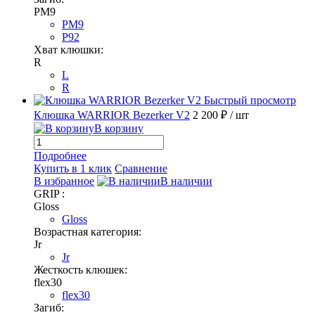
PM9
PM9
P92
Хват клюшки:
R
L
R
Быстрый просмотр
Клюшка WARRIOR Bezerker V2
2 200 ₽
/ шт
В корзину
Подробнее
Купить в 1 клик
Сравнение
В избранное
В наличии
GRIP :
Gloss
Gloss
Возрастная категория:
Jr
Jr
Жесткость клюшек:
flex30
flex30
Загиб: