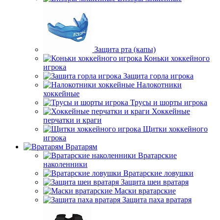
Защита рта (капы)
Коньки хоккейного
игрока
Защита горла игрока
Налокотники
хоккейные
Трусы и шорты игрока
Хоккейные
перчатки и краги
Щитки хоккейного
игрока
Вратарям
Вратарские
наколенники
Вратарские ловушки
Защита шеи вратаря
Маски вратарские
Защита паха вратаря