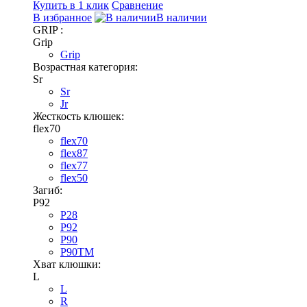
Купить в 1 клик
Сравнение
В избранное
В наличии
GRIP :
Grip
Grip
Возрастная категория:
Sr
Sr
Jr
Жесткость клюшек:
flex70
flex70
flex87
flex77
flex50
Загиб:
P92
P28
P92
P90
P90TM
Хват клюшки:
L
L
R