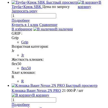
Быстрый просмотр
В
Труба+Крюк SBK
Цена по запросу
корзину
Запросить цену
Подробнее
Купить в 1 клик
Сравнение
В избранное
В наличии
GRIP :
Grip
Grip
Возрастная категория:
Jr
Jr
Жесткость клюшек:
flex50
flex50
Хват клюшки:
R
R
Быстрый просмотр
Клюшка Bauer Nexus 2N PRO
21 000 ₽
/ шт
В корзину
Подробнее