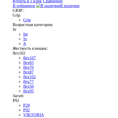
Купить в 1 клик
Сравнение
В избранное
В наличии
GRIP :
Grip
Grip
Возрастная категория:
Sr
Int
Sr
Jr
Жесткость клюшек:
flex102
flex107
flex65
flex70
flex87
flex102
flex77
flex50
flex95
Загиб:
P92
P28
P92
VIKTORIA