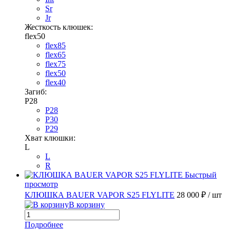
Sr
Jr
Жесткость клюшек:
flex50
flex85
flex65
flex75
flex50
flex40
Загиб:
P28
P28
P30
P29
Хват клюшки:
L
L
R
Быстрый
просмотр
КЛЮШКА BAUER VAPOR S25 FLYLITE
28 000 ₽
/ шт
В корзину
Подробнее