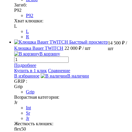
Загиб:
P92
P92
Хват клюшки:
L
L
R
Быстрый просмотр
14 500 ₽
/
Клюшка Bauer TWITCH
22 000 ₽
/ шт
шт
В корзину
Подробнее
Купить в 1 клик
Сравнение
В избранное
В наличии
GRIP :
Grip
Grip
Возрастная категория:
Jr
Int
Sr
Jr
Жесткость клюшек:
flex50