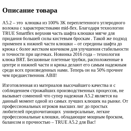
Описание товара
A5.2 – это клюшка из 100% 3K переплетенного углеродного
волокна с характеристиками mid-flex. Благодаря технологии
TRUE Smartflex верхняя часть шафта клюшки мягче для
придания большей силы кистевым броскам . Такой же подход
применен к нижней части клюшки – от середины шафта до
крюка с более жестким кончиком для улучшения стабильности
и точности при щелчках. Новинка 2016 года – технология
клюка BRT. Бесшовные плетеные трубки, расположенные в
центре и нижней части и крюка делают его самым надежным
среди всех произведенных нами. Теперь он на 50% прочнее
чем предшественник ABII!
Изготовленная из материалов высочайшего качества и с
соблюдением строжайших производственных процессов, не
вызывает сомнений что супер надежная А5.2 является на
данный момент одной из самых лучших клюшек на рынке. От
профессиональных игроков высших лиг до простых
любителей предпочитающих универсальные, легкие
профессиональные клюшки, обладающие мощным броском,
балансом и прочностью – TRUE A5.2 для Вас!