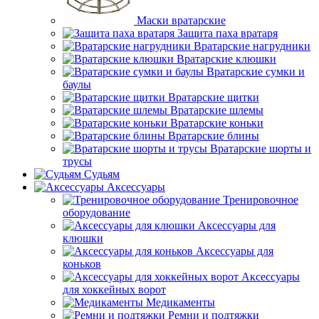
Маски вратарские
Защита паха вратаря
Вратарские нагрудники
Вратарские клюшки
Вратарские сумки и
баулы
Вратарские щитки
Вратарские шлемы
Вратарские коньки
Вратарские блины
Вратарские шорты и
трусы
Судьям
Аксессуары
Тренировочное
оборудование
Аксессуары для
клюшки
Аксессуары для
коньков
Аксессуары
для хоккейных ворот
Медикаменты
Ремни и подтяжки