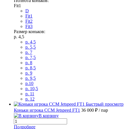
Полнота коньков:
Fit1
D
Fit1
Fit2
Fit3
Размер коньков:
p. 4,5
p. 4,5
p. 5,5
p. 7
p. 7,5
p. 8
p. 8,5
p. 9
p. 9,5
p.10
p. 10,5
p. 11
p. 12
Быстрый просмотр
Коньки игрока CCM Jetspeed FT1
36 000 ₽
/ пар
В корзину
Подробнее