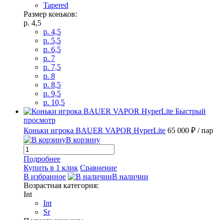
Tapered
Размер коньков:
p. 4,5
p. 4,5
p. 5,5
p. 6,5
p. 7
p. 7,5
p. 8
p. 8,5
p. 9,5
p. 10,5
Быстрый
просмотр
Коньки игрока BAUER VAPOR HyperLite
65 000 ₽
/ пар
В корзину
Подробнее
Купить в 1 клик
Сравнение
В избранное
В наличии
Возрастная категория:
Int
Int
Sr