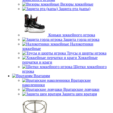
Визоры хоккейные
Защита рта (капы)
Коньки хоккейного игрока
Защита горла игрока
Налокотники
хоккейные
Трусы и шорты игрока
Хоккейные
перчатки и краги
Щитки хоккейного
игрока
Вратарям
Вратарские
наколенники
Вратарские ловушки
Защита шеи вратаря