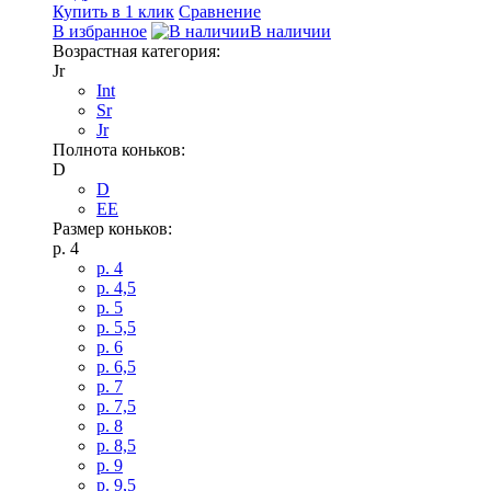
Купить в 1 клик
Сравнение
В избранное
В наличии
Возрастная категория:
Jr
Int
Sr
Jr
Полнота коньков:
D
D
EE
Размер коньков:
p. 4
p. 4
p. 4,5
p. 5
p. 5,5
p. 6
p. 6,5
p. 7
p. 7,5
p. 8
p. 8,5
p. 9
p. 9,5