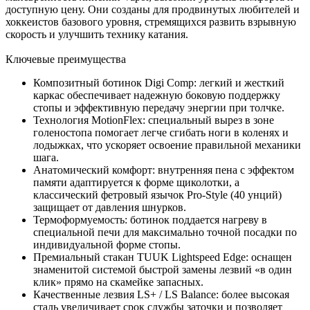
доступную цену. Они созданы для продвинутых любителей и
хоккеистов базового уровня, стремящихся развить взрывную
скорость и улучшить технику катания.
Ключевые преимущества
Композитный ботинок Digi Comp: легкий и жесткий
каркас обеспечивает надежную боковую поддержку
стопы и эффективную передачу энергии при толчке.
Технология MotionFlex: специальный вырез в зоне
голеностопа помогает легче сгибать ноги в коленях и
лодыжках, что ускоряет освоение правильной механики
шага.
Анатомический комфорт: внутренняя пена с эффектом
памяти адаптируется к форме щиколотки, а
классический фетровый язычок Pro-Style (40 унций)
защищает от давления шнурков.
Термоформуемость: ботинок поддается нагреву в
специальной печи для максимально точной посадки по
индивидуальной форме стопы.
Премиальный стакан TUUK Lightspeed Edge: оснащен
знаменитой системой быстрой замены лезвий «в один
клик» прямо на скамейке запасных.
Качественные лезвия LS+ / LS Balance: более высокая
сталь увеличивает срок службы заточки и позволяет