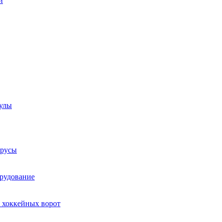
и
аулы
трусы
рудование
 хоккейных ворот