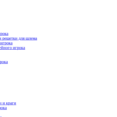
рока
и решетки для шлема
игрока
ейного игрока
рока
и и краги
рока