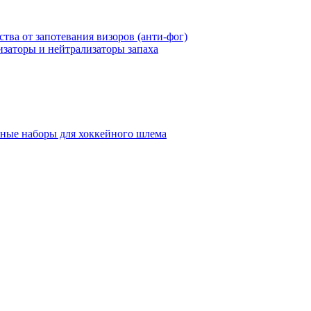
ства от запотевания визоров (анти-фог)
заторы и нейтрализаторы запаха
ные наборы для хоккейного шлема