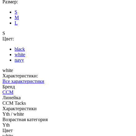
Размер:
S
M
L
S
Цвет:
black
white
navy
white
Характеристики:
Все характеристики
Бренд
CCM
Линейка
CCM Tacks
Характеристики
Yth / white
Возрастная категория
Yth
Цвет
white