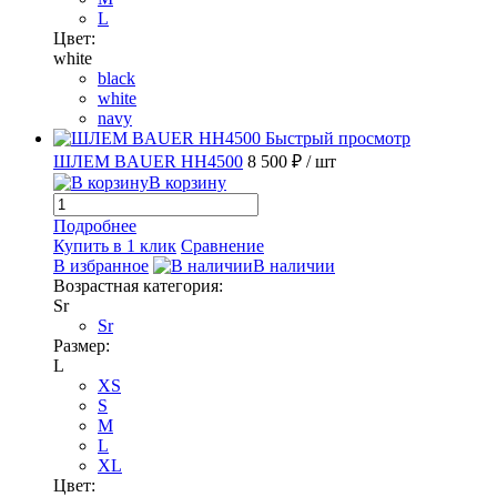
L
Цвет:
white
black
white
navy
Быстрый просмотр
ШЛЕМ BAUER HH4500
8 500 ₽
/ шт
В корзину
Подробнее
Купить в 1 клик
Сравнение
В избранное
В наличии
Возрастная категория:
Sr
Sr
Размер:
L
XS
S
M
L
XL
Цвет: