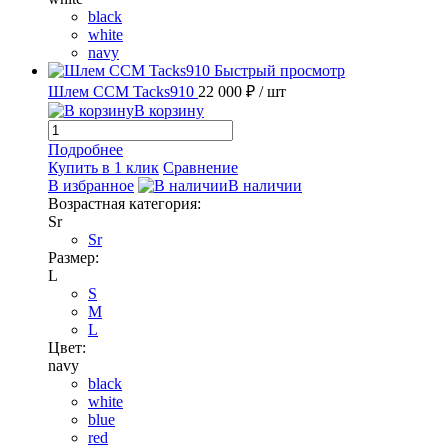
black
white
navy
Быстрый просмотр
Шлем CCM Tacks910
22 000 ₽
/ шт
В корзину
Подробнее
Купить в 1 клик
Сравнение
В избранное
В наличии
Возрастная категория:
Sr
Sr
Размер:
L
S
M
L
Цвет:
navy
black
white
blue
red