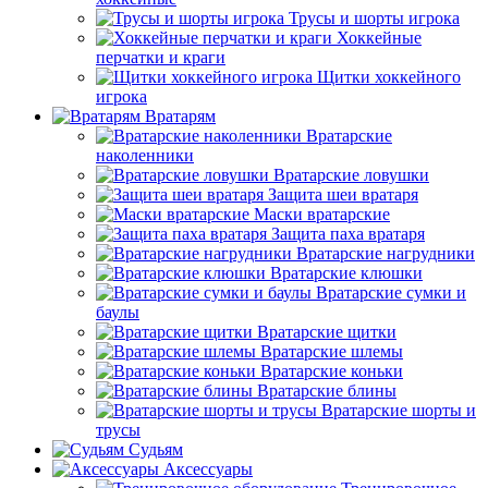
Трусы и шорты игрока
Хоккейные
перчатки и краги
Щитки хоккейного
игрока
Вратарям
Вратарские
наколенники
Вратарские ловушки
Защита шеи вратаря
Маски вратарские
Защита паха вратаря
Вратарские нагрудники
Вратарские клюшки
Вратарские сумки и
баулы
Вратарские щитки
Вратарские шлемы
Вратарские коньки
Вратарские блины
Вратарские шорты и
трусы
Судьям
Аксессуары