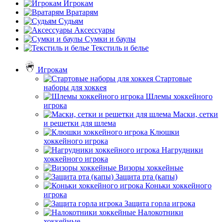
Игрокам
Вратарям
Судьям
Аксессуары
Сумки и баулы
Текстиль и белье
Игрокам
Стартовые
наборы для хоккея
Шлемы хоккейного
игрока
Маски, сетки
и решетки для шлема
Клюшки
хоккейного игрока
Нагрудники
хоккейного игрока
Визоры хоккейные
Защита рта (капы)
Коньки хоккейного
игрока
Защита горла игрока
Налокотники
хоккейные