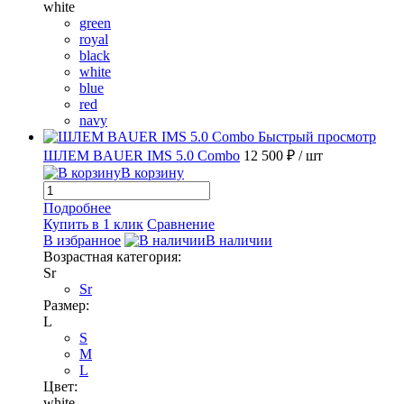
white
green
royal
black
white
blue
red
navy
Быстрый просмотр
ШЛЕМ BAUER IMS 5.0 Combo
12 500 ₽
/ шт
В корзину
Подробнее
Купить в 1 клик
Сравнение
В избранное
В наличии
Возрастная категория:
Sr
Sr
Размер:
L
S
M
L
Цвет:
white