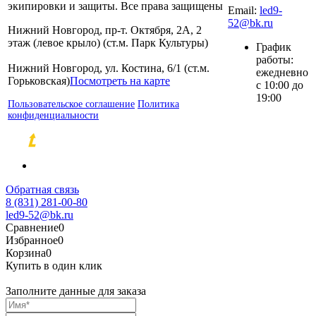
экипировки и защиты. Все права защищены
Email:
led9-
52@bk.ru
Нижний Новгород, пр-т. Октября, 2А, 2
этаж (левое крыло) (ст.м. Парк Культуры)
График
работы:
Нижний Новгород, ул. Костина, 6/1 (ст.м.
ежедневно
Горьковская)
Посмотреть на карте
с 10:00 до
19:00
Пользовательское соглашение
Политика
конфиденциальности
Разработка и продвижение сайтов
Обратная связь
8 (831) 281-00-80
led9-52@bk.ru
Сравнение
0
Избранное
0
Корзина
0
Купить в один клик
Заполните данные для заказа