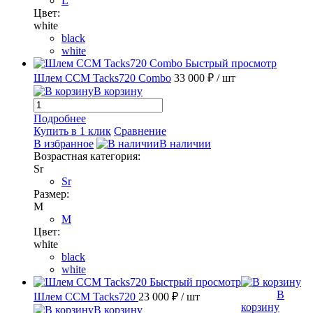
L
Цвет:
white
black
white
Быстрый просмотр
Шлем CCM Tacks720 Combo
33 000 ₽
/ шт
В корзину
Подробнее
Купить в 1 клик
Сравнение
В избранное
В наличии
Возрастная категория:
Sr
Sr
Размер:
M
M
Цвет:
white
black
white
Быстрый просмотр
В
Шлем CCM Tacks720
23 000 ₽
/ шт
корзину
В корзину