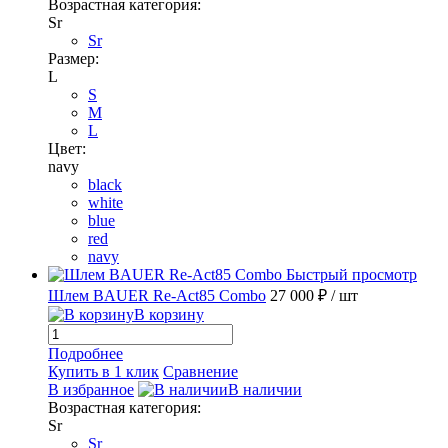
Возрастная категория:
Sr
Sr
Размер:
L
S
M
L
Цвет:
navy
black
white
blue
red
navy
Быстрый просмотр
Шлем BAUER Re-Act85 Combo
27 000 ₽
/ шт
В корзину
Подробнее
Купить в 1 клик
Сравнение
В избранное
В наличии
Возрастная категория:
Sr
Sr