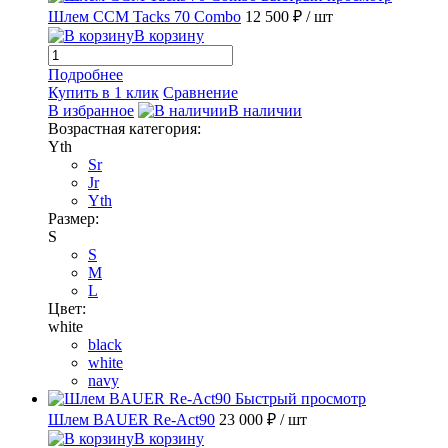
Шлем CCM Tacks 70 Combo
12 500 ₽
/ шт
В корзину
Подробнее
Купить в 1 клик
Сравнение
В избранное
В наличии
Возрастная категория:
Yth
Sr
Jr
Yth
Размер:
S
S
M
L
Цвет:
white
black
white
navy
Быстрый просмотр
Шлем BAUER Re-Act90
23 000 ₽
/ шт
В корзину