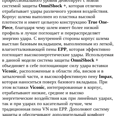
профессионального уровня дебютирует с новой
системой защиты
OmniShock +
, которая отлично
отрабатывает удары различного уровня воздействия.
Корпус шлема выполнен из пластика высокой
плотности и имеет цельную конструкцию
True One-
Piece
, благодаря чему шлем имеет более низкий
профиль и лучше поглощает и перераспределяет
энергию удара. С внутренней стороны корпус шлема
выстлан базовым вкладышем, выполненным из легкой,
влагоотталкивающей пены
EPP
, которая эффективно
поглощает высокоэнергетические удары. Используемая
в данной модели система защиты
OmniShock +
объединяет в себе поглощающие силу удара вставки
Viconic
, расположенные в области лба, висков и в
затылочной части, и высокоэффективную пену
Impax
,
которая наноситься поверх базового вкладыша. При
этом вставки
Viconic
, интегрированные в корпус,
отрабатывают низкие, средние и высоко
энергетические воздействия как при линейных ударах,
так и при ударах по касательной лучше, чем
традиционная пена VN или EPP. Дополняют систему
защиты и обеспечивают дополнительный комфорт