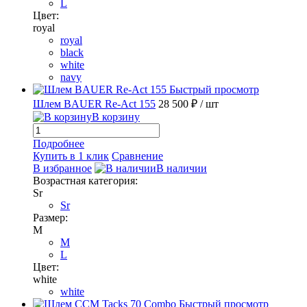
L
Цвет:
royal
royal
black
white
navy
Быстрый просмотр
Шлем BAUER Re-Act 155
28 500 ₽
/ шт
В корзину
Подробнее
Купить в 1 клик
Сравнение
В избранное
В наличии
Возрастная категория:
Sr
Sr
Размер:
M
M
L
Цвет:
white
white
Быстрый просмотр