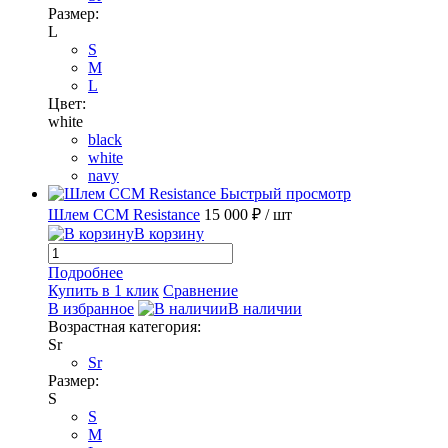
Размер:
L
S
M
L
Цвет:
white
black
white
navy
Быстрый просмотр
Шлем CCM Resistance
15 000 ₽
/ шт
В корзину
Подробнее
Купить в 1 клик
Сравнение
В избранное
В наличии
Возрастная категория:
Sr
Sr
Размер:
S
S
M