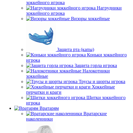
хоккейного игрока
Нагрудники
хоккейного игрока
Визоры хоккейные
Защита рта (капы)
Коньки хоккейного
игрока
Защита горла игрока
Налокотники
хоккейные
Трусы и шорты игрока
Хоккейные
перчатки и краги
Щитки хоккейного
игрока
Вратарям
Вратарские
наколенники