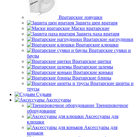
Вратарские ловушки
Защита шеи вратаря
Маски вратарские
Защита паха вратаря
Вратарские нагрудники
Вратарские клюшки
Вратарские сумки и
баулы
Вратарские щитки
Вратарские шлемы
Вратарские коньки
Вратарские блины
Вратарские шорты и
трусы
Судьям
Аксессуары
Тренировочное
оборудование
Аксессуары для
клюшки
Аксессуары для
коньков