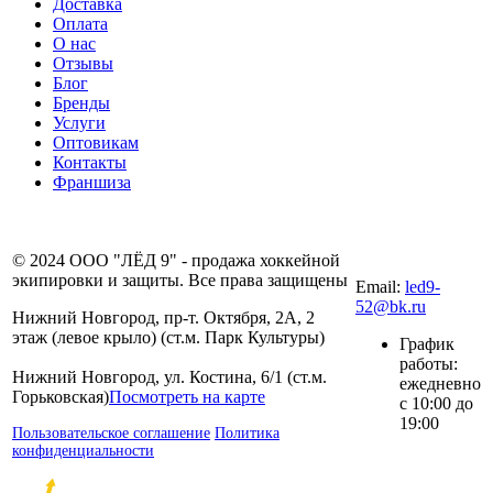
Доставка
Оплата
О нас
Отзывы
Блог
Бренды
Услуги
Оптовикам
Контакты
Франшиза
8 (831) 281-00-
© 2024 ООО "ЛЁД 9" - продажа хоккейной
80
экипировки и защиты. Все права защищены
Email:
led9-
52@bk.ru
Нижний Новгород, пр-т. Октября, 2А, 2
этаж (левое крыло) (ст.м. Парк Культуры)
График
работы:
Нижний Новгород, ул. Костина, 6/1 (ст.м.
ежедневно
Горьковская)
Посмотреть на карте
с 10:00 до
19:00
Пользовательское соглашение
Политика
конфиденциальности
Разработка и продвижение сайтов