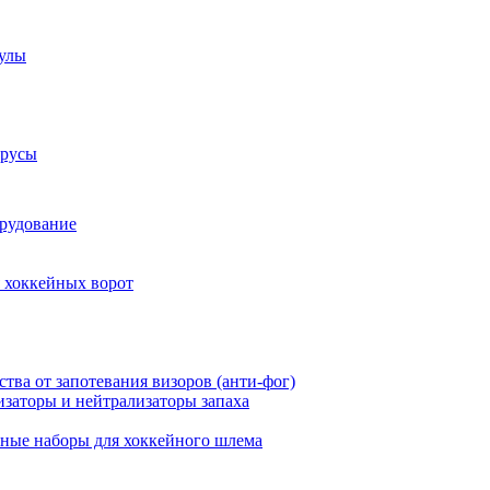
аулы
трусы
рудование
 хоккейных ворот
ства от запотевания визоров (анти-фог)
заторы и нейтрализаторы запаха
ные наборы для хоккейного шлема