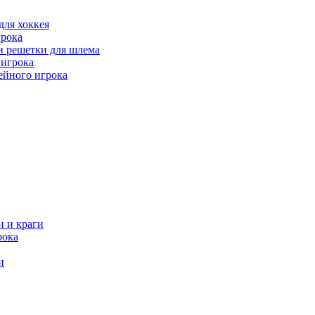
для хоккея
рока
и решетки для шлема
игрока
ейного игрока
и и краги
рока
и