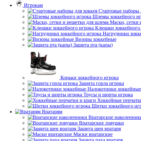
Игрокам
Стартовые наборы 
Шлемы хоккейного иг
Маски, сетки 
Клюшки хоккейного 
Нагрудники хокк
Визоры хоккейные
Защита рта (капы)
Коньки хоккейного игрока
Защита горла игрока
Налокотники хоккейные
Трусы и шорты игрока
Хоккейные перчатк
Щитки хоккейного иг
Вратарям
Вратарские наколенник
Вратарские ловушки
Защита шеи вратаря
Маски вратарские
Защита паха вратаря