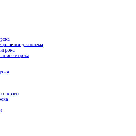
рока
и решетки для шлема
игрока
ейного игрока
рока
и и краги
рока
и