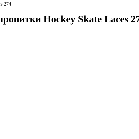
s 274
питки Hockey Skate Laces 2