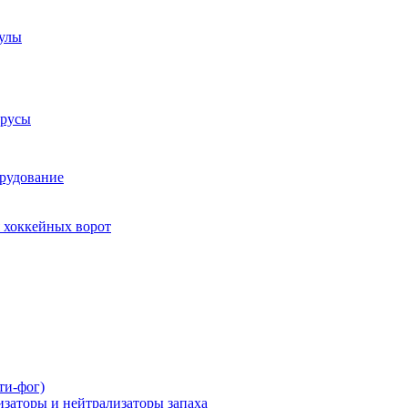
аулы
трусы
рудование
 хоккейных ворот
ти-фог)
заторы и нейтрализаторы запаха