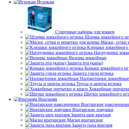
Игрокам
Стартовые наборы для хоккея
Шлемы хоккейного иг
Маски, сетки 
Клюшки хоккейного 
Нагрудники хокк
Визоры хоккейные
Защита рта (капы)
Коньки хоккейного иг
Защита горла игрока
Налокотники хоккейные
Трусы и шорты игрока
Хоккейные перчатк
Щитки хоккейного иг
Вратарям
Вратарские наколенник
Вратарские ловушки
Защита шеи вратаря
Маски вратарские
Защита паха вратаря