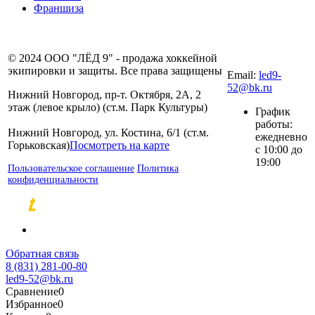
Франшиза
8 (831) 281-00-
© 2024 ООО "ЛЁД 9" - продажа хоккейной
80
экипировки и защиты. Все права защищены
Email:
led9-
52@bk.ru
Нижний Новгород, пр-т. Октября, 2А, 2
этаж (левое крыло) (ст.м. Парк Культуры)
График
работы:
Нижний Новгород, ул. Костина, 6/1 (ст.м.
ежедневно
Горьковская)
Посмотреть на карте
с 10:00 до
19:00
Пользовательское соглашение
Политика
конфиденциальности
Разработка и продвижение сайтов
Обратная связь
8 (831) 281-00-80
led9-52@bk.ru
Сравнение
0
Избранное
0