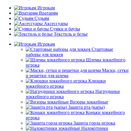
Игрокам
Вратарям
Судьям
Аксессуары
Сумки и баулы
Текстиль и белье
Игрокам
Стартовые
наборы для хоккея
Шлемы хоккейного
игрока
Маски, сетки
и решетки для шлема
Клюшки
хоккейного игрока
Нагрудники
хоккейного игрока
Визоры хоккейные
Защита рта (капы)
Коньки хоккейного
игрока
Защита горла игрока
Налокотники