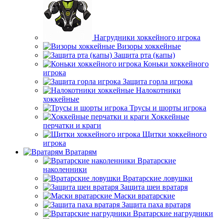
Нагрудники хоккейного игрока
Визоры хоккейные
Защита рта (капы)
Коньки хоккейного
игрока
Защита горла игрока
Налокотники
хоккейные
Трусы и шорты игрока
Хоккейные
перчатки и краги
Щитки хоккейного
игрока
Вратарям
Вратарские
наколенники
Вратарские ловушки
Защита шеи вратаря
Маски вратарские
Защита паха вратаря
Вратарские нагрудники