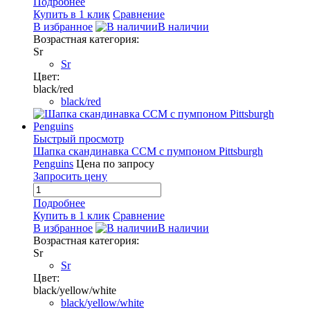
Подробнее
Купить в 1 клик
Сравнение
В избранное
В наличии
Возрастная категория:
Sr
Sr
Цвет:
black/red
black/red
Быстрый просмотр
Шапка скандинавка CCM с пумпоном Pittsburgh
Penguins
Цена по запросу
Запросить цену
Подробнее
Купить в 1 клик
Сравнение
В избранное
В наличии
Возрастная категория:
Sr
Sr
Цвет:
black/yellow/white
black/yellow/white