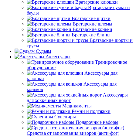
Вратарские клюшки
Вратарские сумки и
баулы
Вратарские щитки
Вратарские шлемы
Вратарские коньки
Вратарские блины
Вратарские шорты и
трусы
Судьям
Аксессуары
Тренировочное
оборудование
Аксессуары для
клюшки
Аксессуары для
коньков
Аксессуары
для хоккейных ворот
Медикаменты
Ремни и подтяжки
Сувениры
Подарочные наборы
Средства от запотевания визоров (анти-фог)