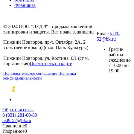
Франшиза
8 (831) 281-00-
© 2024 ООО "ЛЁД 9" - продажа хоккейной
80
экипировки и защиты. Все права защищены
Email:
led9-
52@bk.ru
Нижний Новгород, пр-т. Октября, 2А, 2
этаж (левое крыло) (ст.м. Парк Культуры)
График
работы:
Нижний Новгород, ул. Костина, 6/1 (ст.м.
ежедневно
Горьковская)
Посмотреть на карте
с 10:00 до
19:00
Пользовательское соглашение
Политика
конфиденциальности
Разработка и продвижение сайтов
Обратная связь
8 (831) 281-00-80
led9-52@bk.ru
Сравнение
0
Избранное
0