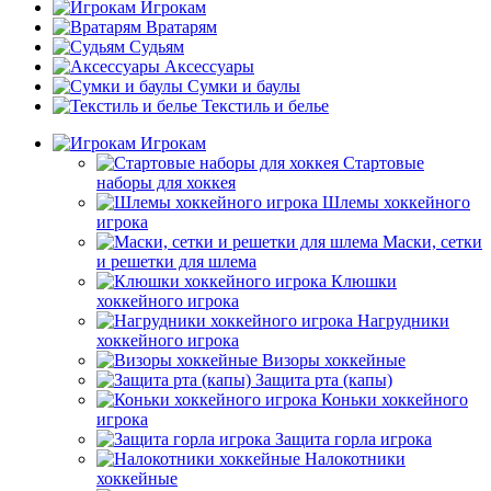
Игрокам
Вратарям
Судьям
Аксессуары
Сумки и баулы
Текстиль и белье
Игрокам
Стартовые
наборы для хоккея
Шлемы хоккейного
игрока
Маски, сетки
и решетки для шлема
Клюшки
хоккейного игрока
Нагрудники
хоккейного игрока
Визоры хоккейные
Защита рта (капы)
Коньки хоккейного
игрока
Защита горла игрока
Налокотники
хоккейные