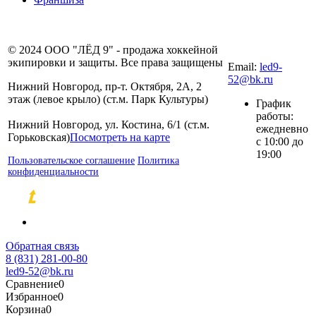
8 (831) 281-00-
© 2024 ООО "ЛЁД 9" - продажа хоккейной
80
экипировки и защиты. Все права защищены
Email:
led9-
52@bk.ru
Нижний Новгород, пр-т. Октября, 2А, 2
этаж (левое крыло) (ст.м. Парк Культуры)
График
работы:
Нижний Новгород, ул. Костина, 6/1 (ст.м.
ежедневно
Горьковская)
Посмотреть на карте
с 10:00 до
19:00
Пользовательское соглашение
Политика
конфиденциальности
Разработка и продвижение сайтов
Обратная связь
8 (831) 281-00-80
led9-52@bk.ru
Сравнение
0
Избранное
0
Корзина
0