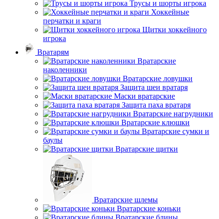
Трусы и шорты игрока
Хоккейные
перчатки и краги
Щитки хоккейного
игрока
Вратарям
Вратарские
наколенники
Вратарские ловушки
Защита шеи вратаря
Маски вратарские
Защита паха вратаря
Вратарские нагрудники
Вратарские клюшки
Вратарские сумки и
баулы
Вратарские щитки
Вратарские шлемы
Вратарские коньки
Вратарские блины