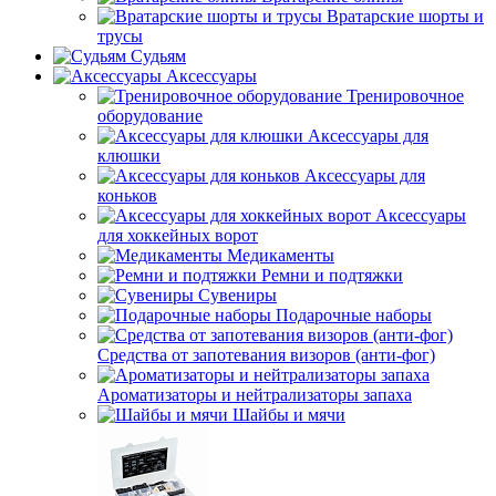
Вратарские шорты и
трусы
Судьям
Аксессуары
Тренировочное
оборудование
Аксессуары для
клюшки
Аксессуары для
коньков
Аксессуары
для хоккейных ворот
Медикаменты
Ремни и подтяжки
Сувениры
Подарочные наборы
Средства от запотевания визоров (анти-фог)
Ароматизаторы и нейтрализаторы запаха
Шайбы и мячи