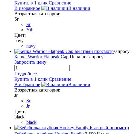
Купить в 1 клик
Сравнение
В избранное
В наличии
Возрастная категория:
Sr
Sr
Yth
Цвет:
navy
navy
Быстрый просмотр
запросу
Кепка Warrior Flatpeak Cap
Цена по запросу
Запросить цену
Подробнее
Купить в 1 клик
Сравнение
В избранное
В наличии
Возрастная категория:
Jr
Sr
Jr
Цвет:
black
black
Быстрый просмотр
Бейсболка клубная Hockey Family
2 500 ₽
/ шт