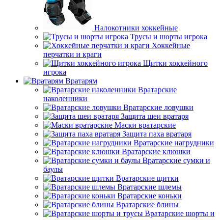
Налокотники хоккейные
Трусы и шорты игрока
Хоккейные
перчатки и краги
Щитки хоккейного
игрока
Вратарям
Вратарские
наколенники
Вратарские ловушки
Защита шеи вратаря
Маски вратарские
Защита паха вратаря
Вратарские нагрудники
Вратарские клюшки
Вратарские сумки и
баулы
Вратарские щитки
Вратарские шлемы
Вратарские коньки
Вратарские блины
Вратарские шорты и