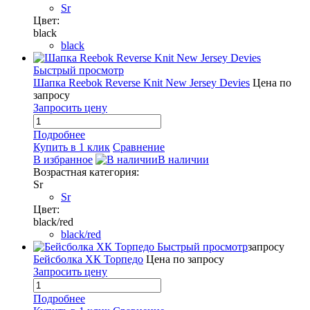
Sr
Цвет:
black
black
Быстрый просмотр
Шапка Reebok Reverse Knit New Jersey Devies
Цена по
запросу
Запросить цену
Подробнее
Купить в 1 клик
Сравнение
В избранное
В наличии
Возрастная категория:
Sr
Sr
Цвет:
black/red
black/red
Быстрый просмотр
запросу
Бейсболка ХК Торпедо
Цена по запросу
Запросить цену
Подробнее