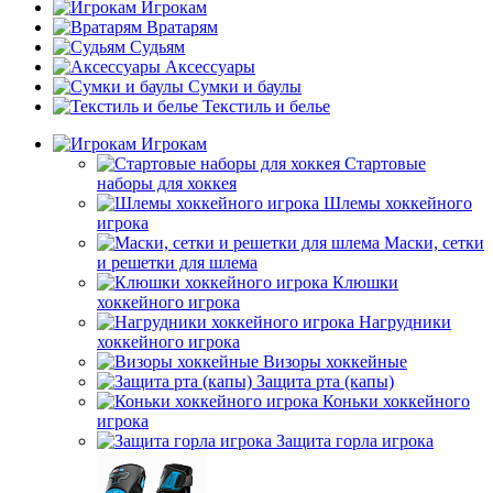
Игрокам
Вратарям
Судьям
Аксессуары
Сумки и баулы
Текстиль и белье
Игрокам
Стартовые
наборы для хоккея
Шлемы хоккейного
игрока
Маски, сетки
и решетки для шлема
Клюшки
хоккейного игрока
Нагрудники
хоккейного игрока
Визоры хоккейные
Защита рта (капы)
Коньки хоккейного
игрока
Защита горла игрока