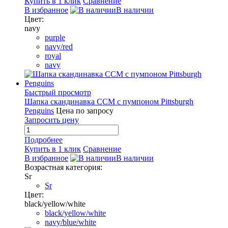
Купить в 1 клик
Сравнение
В избранное
В наличии
Цвет:
navy
purple
navy/red
royal
navy
Быстрый просмотр
Шапка скандинавка CCM с пумпоном Pittsburgh
Penguins
Цена по запросу
Запросить цену
Подробнее
Купить в 1 клик
Сравнение
В избранное
В наличии
Возрастная категория:
Sr
Sr
Цвет:
black/yellow/white
black/yellow/white
navy/blue/white