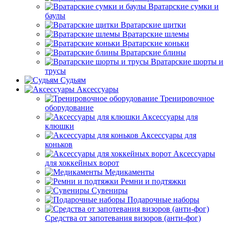
Вратарские сумки и
баулы
Вратарские щитки
Вратарские шлемы
Вратарские коньки
Вратарские блины
Вратарские шорты и
трусы
Судьям
Аксессуары
Тренировочное
оборудование
Аксессуары для
клюшки
Аксессуары для
коньков
Аксессуары
для хоккейных ворот
Медикаменты
Ремни и подтяжки
Сувениры
Подарочные наборы
Средства от запотевания визоров (анти-фог)