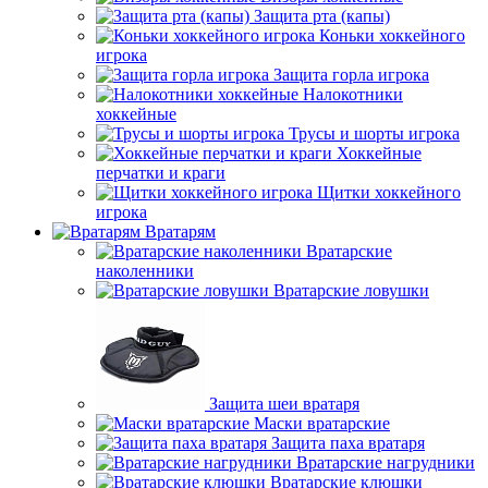
Защита рта (капы)
Коньки хоккейного
игрока
Защита горла игрока
Налокотники
хоккейные
Трусы и шорты игрока
Хоккейные
перчатки и краги
Щитки хоккейного
игрока
Вратарям
Вратарские
наколенники
Вратарские ловушки
Защита шеи вратаря
Маски вратарские
Защита паха вратаря
Вратарские нагрудники
Вратарские клюшки