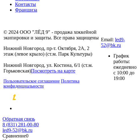
Контакты
Франшиза
8 (831) 281-00-
© 2024 ООО "ЛЁД 9" - продажа хоккейной
80
экипировки и защиты. Все права защищены
Email:
led9-
52@bk.ru
Нижний Новгород, пр-т. Октября, 2А, 2
этаж (левое крыло) (ст.м. Парк Культуры)
График
работы:
Нижний Новгород, ул. Костина, 6/1 (ст.м.
ежедневно
Горьковская)
Посмотреть на карте
с 10:00 до
19:00
Пользовательское соглашение
Политика
конфиденциальности
Разработка и продвижение сайтов
Обратная связь
8 (831) 281-00-80
led9-52@bk.ru
Сравнение
0