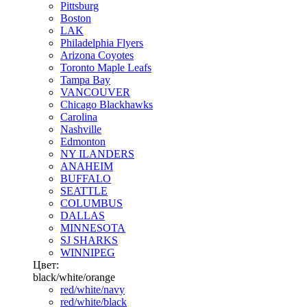
Pittsburg
Boston
LAK
Philadelphia Flyers
Arizona Coyotes
Toronto Maple Leafs
Tampa Bay
VANCOUVER
Chicago Blackhawks
Carolina
Nashville
Edmonton
NY ILANDERS
ANAHEIM
BUFFALO
SEATTLE
COLUMBUS
DALLAS
MINNESOTA
SJ SHARKS
WINNIPEG
Цвет:
black/white/orange
red/white/navy
red/white/black