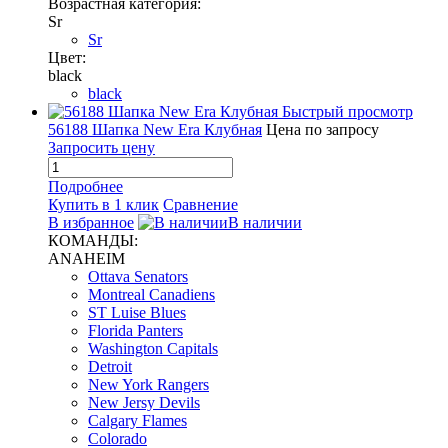
Возрастная категория:
Sr
Sr
Цвет:
black
black
Быстрый просмотр
56188 Шапка New Era Клубная
Цена по запросу
Запросить цену
Подробнее
Купить в 1 клик
Сравнение
В избранное
В наличии
КОМАНДЫ:
ANAHEIM
Ottava Senators
Montreal Canadiens
ST Luise Blues
Florida Panters
Washington Capitals
Detroit
New York Rangers
New Jersy Devils
Calgary Flames
Colorado