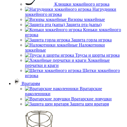
Клюшки хоккейного игрока
Нагрудники
хоккейного игрока
Визоры хоккейные
Защита рта (капы)
Коньки хоккейного
игрока
Защита горла игрока
Налокотники
хоккейные
Трусы и шорты игрока
Хоккейные
перчатки и краги
Щитки хоккейного
игрока
Вратарям
Вратарские
наколенники
Вратарские ловушки
Защита шеи вратаря