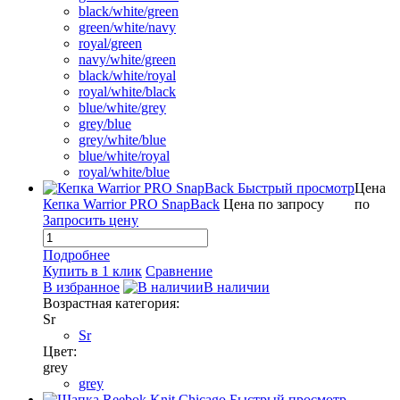
black/white/green
green/white/navy
royal/green
navy/white/green
black/white/royal
royal/white/black
blue/white/grey
grey/blue
grey/white/blue
blue/white/royal
royal/white/blue
Быстрый просмотр
Цена
Кепка Warrior PRO SnapBack
Цена по запросу
по
Запросить цену
Подробнее
Купить в 1 клик
Сравнение
В избранное
В наличии
Возрастная категория:
Sr
Sr
Цвет:
grey
grey
Быстрый просмотр