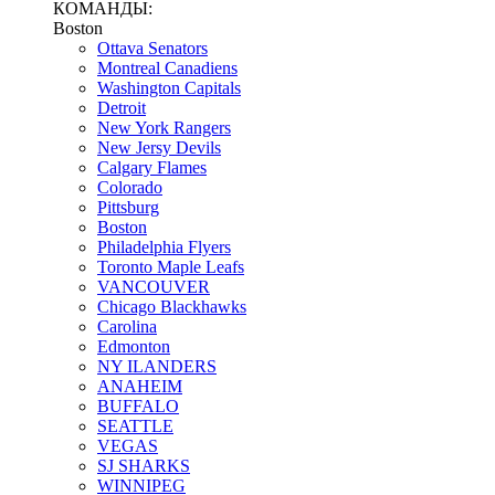
КОМАНДЫ:
Boston
Ottava Senators
Montreal Canadiens
Washington Capitals
Detroit
New York Rangers
New Jersy Devils
Calgary Flames
Colorado
Pittsburg
Boston
Philadelphia Flyers
Toronto Maple Leafs
VANCOUVER
Chicago Blackhawks
Carolina
Edmonton
NY ILANDERS
ANAHEIM
BUFFALO
SEATTLE
VEGAS
SJ SHARKS
WINNIPEG