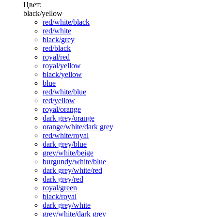
Цвет:
black/yellow
red/white/black
red/white
black/grey
red/black
royal/red
royal/yellow
black/yellow
blue
red/white/blue
red/yellow
royal/orange
dark grey/orange
orange/white/dark grey
red/white/royal
dark grey/blue
grey/white/beige
burgundy/white/blue
dark grey/white/red
dark grey/red
royal/green
black/royal
dark grey/white
grey/white/dark grey