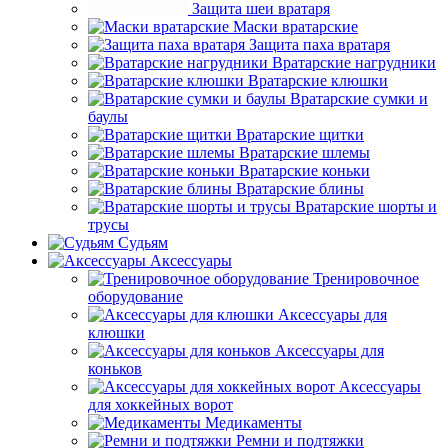
Защита шеи вратаря
Маски вратарские
Защита паха вратаря
Вратарские нагрудники
Вратарские клюшки
Вратарские сумки и
баулы
Вратарские щитки
Вратарские шлемы
Вратарские коньки
Вратарские блины
Вратарские шорты и
трусы
Судьям
Аксессуары
Тренировочное
оборудование
Аксессуары для
клюшки
Аксессуары для
коньков
Аксессуары
для хоккейных ворот
Медикаменты
Ремни и подтяжки