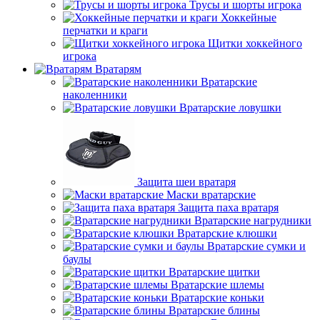
Трусы и шорты игрока
Хоккейные
перчатки и краги
Щитки хоккейного
игрока
Вратарям
Вратарские
наколенники
Вратарские ловушки
Защита шеи вратаря
Маски вратарские
Защита паха вратаря
Вратарские нагрудники
Вратарские клюшки
Вратарские сумки и
баулы
Вратарские щитки
Вратарские шлемы
Вратарские коньки
Вратарские блины