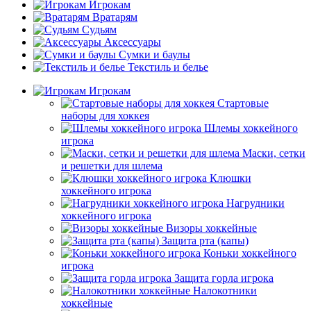
Игрокам
Вратарям
Судьям
Аксессуары
Сумки и баулы
Текстиль и белье
Игрокам
Стартовые
наборы для хоккея
Шлемы хоккейного
игрока
Маски, сетки
и решетки для шлема
Клюшки
хоккейного игрока
Нагрудники
хоккейного игрока
Визоры хоккейные
Защита рта (капы)
Коньки хоккейного
игрока
Защита горла игрока
Налокотники
хоккейные