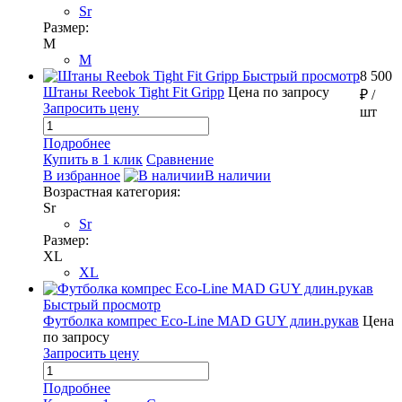
Sr
Размер:
M
M
Быстрый просмотр
8 500
Штаны Reebok Tight Fit Gripp
Цена по запросу
₽
/
Запросить цену
шт
Подробнее
Купить в 1 клик
Сравнение
В избранное
В наличии
Возрастная категория:
Sr
Sr
Размер:
XL
XL
Быстрый просмотр
Футболка компрес Eco-Line MAD GUY длин.рукав
Цена
по запросу
Запросить цену
Подробнее