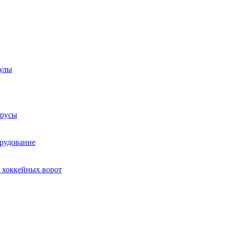
аулы
трусы
рудование
 хоккейных ворот