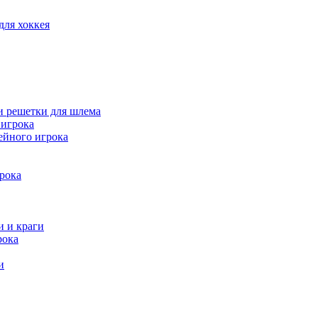
для хоккея
и решетки для шлема
игрока
ейного игрока
рока
и и краги
рока
и