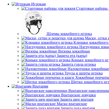
Игрокам
Стартовые наборы 
Шлемы хоккейного игрока
Маски, сетки 
Клюшки хоккейного 
Нагрудники хокк
Визоры хоккейные
Защита рта (капы)
Коньки хоккейного иг
Защита горла игрока
Налокотники хоккейные
Трусы и шорты игрока
Хоккейные перчатк
Щитки хоккейного иг
Вратарям
Вратарские наколенник
Вратарские ловушки
Защита шеи вратаря
Маски вратарские
Защита паха вратаря