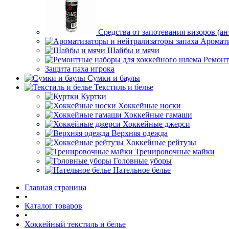
Средства от запотевания визоров (ан
Аромати
Шайбы и мячи
Ремонт
Защита паха игрока
Сумки и баулы
Текстиль и белье
Куртки
Хоккейные носки
Хоккейные гамаши
Хоккейные джерси
Верхняя одежда
Хоккейные рейтузы
Тренировочные майки
Головные уборы
Нательное белье
Главная страница
•
Каталог товаров
•
Хоккейный текстиль и белье