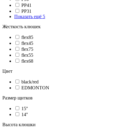
PP41
PP31
Показать ещё 5
Жесткость клюшек
flex85
flex45
flex75
flex55
flex68
Цвет
black/red
EDMONTON
Размер щитков
15''
14''
Высота клюшки