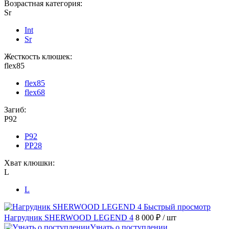
Возрастная категория:
Sr
Int
Sr
Жесткость клюшек:
flex85
flex85
flex68
Загиб:
P92
P92
PP28
Хват клюшки:
L
L
Быстрый просмотр
Нагрудник SHERWOOD LEGEND 4
8 000 ₽
/ шт
Узнать о поступлении