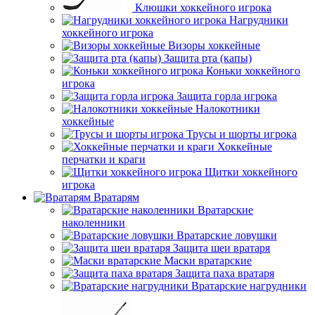
Клюшки хоккейного игрока
Нагрудники
хоккейного игрока
Визоры хоккейные
Защита рта (капы)
Коньки хоккейного
игрока
Защита горла игрока
Налокотники
хоккейные
Трусы и шорты игрока
Хоккейные
перчатки и краги
Щитки хоккейного
игрока
Вратарям
Вратарские
наколенники
Вратарские ловушки
Защита шеи вратаря
Маски вратарские
Защита паха вратаря
Вратарские нагрудники