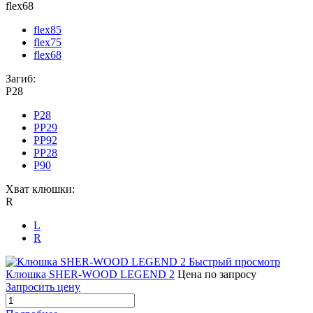
flex68
flex85
flex75
flex68
Загиб:
P28
P28
PP29
PP92
PP28
P90
Хват клюшки:
R
L
R
Быстрый просмотр
Клюшка SHER-WOOD LEGEND 2
Цена по запросу
Запросить цену