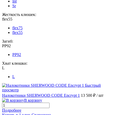
Int
Sr
Жесткость клюшек:
flex55
flex75
flex55
Загиб:
PP92
PP92
Хват клюшки:
L
L
Быстрый
просмотр
Налокотники SHERWOOD CODE Encrypt 1
13 500 ₽
/ шт
В корзину
Подробнее
Купить в 1 клик
Сравнение