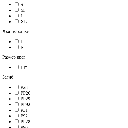
S
M
L
XL
Хват клюшки
L
R
Размер краг
13''
Загиб
P28
PP26
PP29
PP92
P31
P92
PP28
P90