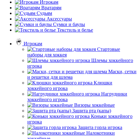
Игрокам
Вратарям
Судьям
Аксессуары
Сумки и баулы
Текстиль и белье
Игрокам
Стартовые
наборы для хоккея
Шлемы хоккейного
игрока
Маски, сетки
и решетки для шлема
Клюшки
хоккейного игрока
Нагрудники
хоккейного игрока
Визоры хоккейные
Защита рта (капы)
Коньки хоккейного
игрока
Защита горла игрока
Налокотники
хоккейные