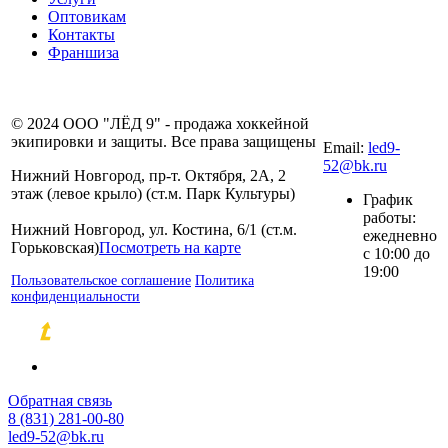
Оптовикам
Контакты
Франшиза
8 (831) 281-00-
© 2024 ООО "ЛЁД 9" - продажа хоккейной
80
экипировки и защиты. Все права защищены
Email:
led9-
52@bk.ru
Нижний Новгород, пр-т. Октября, 2А, 2
этаж (левое крыло) (ст.м. Парк Культуры)
График
работы:
Нижний Новгород, ул. Костина, 6/1 (ст.м.
ежедневно
Горьковская)
Посмотреть на карте
с 10:00 до
19:00
Пользовательское соглашение
Политика
конфиденциальности
Разработка и продвижение сайтов
Обратная связь
8 (831) 281-00-80
led9-52@bk.ru