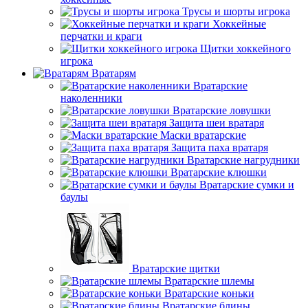
Трусы и шорты игрока
Хоккейные
перчатки и краги
Щитки хоккейного
игрока
Вратарям
Вратарские
наколенники
Вратарские ловушки
Защита шеи вратаря
Маски вратарские
Защита паха вратаря
Вратарские нагрудники
Вратарские клюшки
Вратарские сумки и
баулы
Вратарские щитки
Вратарские шлемы
Вратарские коньки
Вратарские блины