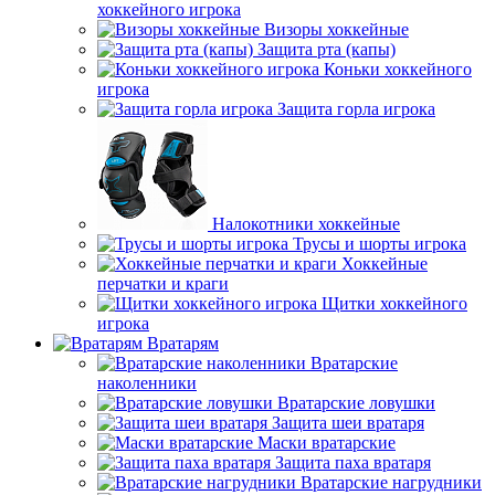
хоккейного игрока
Визоры хоккейные
Защита рта (капы)
Коньки хоккейного
игрока
Защита горла игрока
Налокотники хоккейные
Трусы и шорты игрока
Хоккейные
перчатки и краги
Щитки хоккейного
игрока
Вратарям
Вратарские
наколенники
Вратарские ловушки
Защита шеи вратаря
Маски вратарские
Защита паха вратаря
Вратарские нагрудники