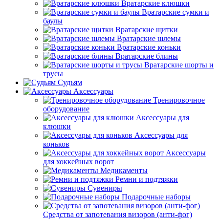
Вратарские клюшки
Вратарские сумки и
баулы
Вратарские щитки
Вратарские шлемы
Вратарские коньки
Вратарские блины
Вратарские шорты и
трусы
Судьям
Аксессуары
Тренировочное
оборудование
Аксессуары для
клюшки
Аксессуары для
коньков
Аксессуары
для хоккейных ворот
Медикаменты
Ремни и подтяжки
Сувениры
Подарочные наборы
Средства от запотевания визоров (анти-фог)