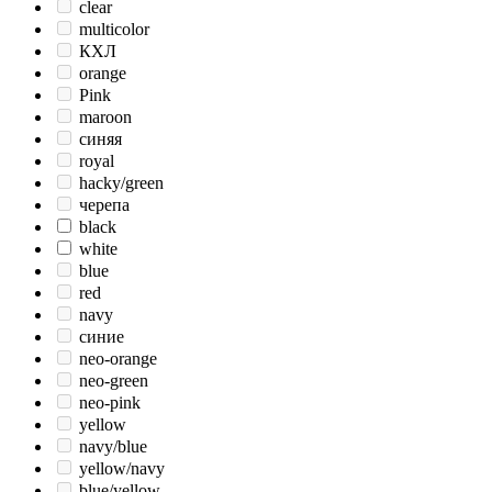
clear
multicolor
КХЛ
orange
Pink
maroon
синяя
royal
hacky/green
черепа
black
white
blue
red
navy
синие
neo-orange
neo-green
neo-pink
yellow
navy/blue
yellow/navy
blue/yellow