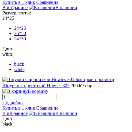
Купить в 1 клик
Сравнение
В избранное
В наличии
Размер ленты:
24*25
24*25
36*50
24*50
Цвет:
white
black
white
Быстрый просмотр
Шнурки с пропиткой Howies 305
700 ₽
/ пар
В корзину
Подробнее
Купить в 1 клик
Сравнение
В избранное
В наличии
Цвет:
black