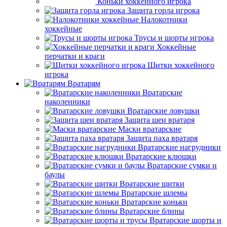
Коньки хоккейного игрока
Защита горла игрока
Налокотники
хоккейные
Трусы и шорты игрока
Хоккейные
перчатки и краги
Щитки хоккейного
игрока
Вратарям
Вратарские
наколенники
Вратарские ловушки
Защита шеи вратаря
Маски вратарские
Защита паха вратаря
Вратарские нагрудники
Вратарские клюшки
Вратарские сумки и
баулы
Вратарские щитки
Вратарские шлемы
Вратарские коньки
Вратарские блины
Вратарские шорты и