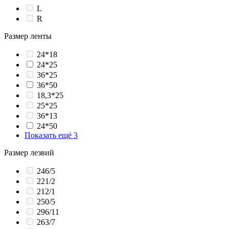
L
R
Размер ленты
24*18
24*25
36*25
36*50
18,3*25
25*25
36*13
24*50
Показать ещё 3
Размер лезвий
246/5
221/2
212/1
250/5
296/11
263/7