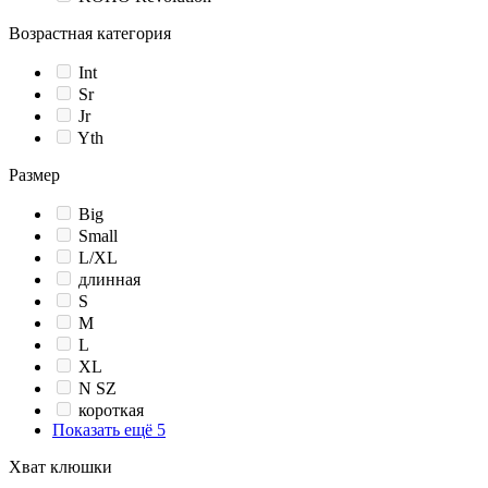
Возрастная категория
Int
Sr
Jr
Yth
Размер
Big
Small
L/XL
длинная
S
M
L
XL
N SZ
короткая
Показать ещё 5
Хват клюшки