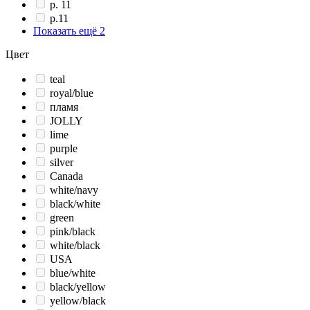
p. 11
p.11
Показать ещё 2
Цвет
teal
royal/blue
пламя
JOLLY
lime
purple
silver
Canada
white/navy
black/white
green
pink/black
white/black
USA
blue/white
black/yellow
yellow/black