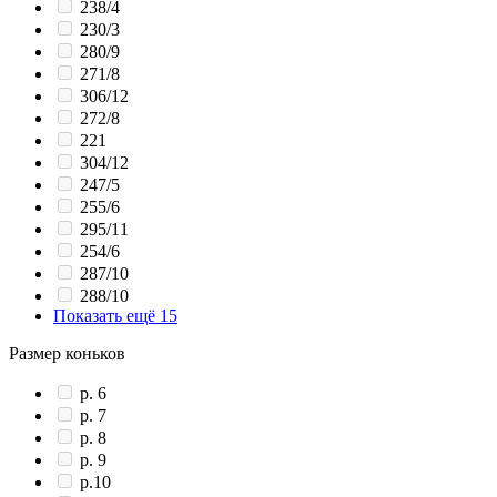
238/4
230/3
280/9
271/8
306/12
272/8
221
304/12
247/5
255/6
295/11
254/6
287/10
288/10
Показать ещё 15
Размер коньков
p. 6
p. 7
p. 8
p. 9
p.10