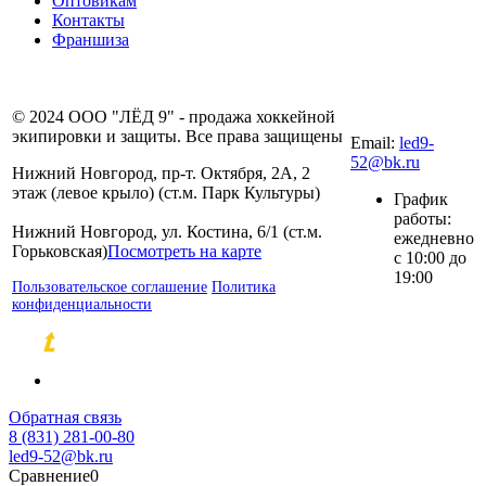
Оптовикам
Контакты
Франшиза
8 (831) 281-00-
© 2024 ООО "ЛЁД 9" - продажа хоккейной
80
экипировки и защиты. Все права защищены
Email:
led9-
52@bk.ru
Нижний Новгород, пр-т. Октября, 2А, 2
этаж (левое крыло) (ст.м. Парк Культуры)
График
работы:
Нижний Новгород, ул. Костина, 6/1 (ст.м.
ежедневно
Горьковская)
Посмотреть на карте
с 10:00 до
19:00
Пользовательское соглашение
Политика
конфиденциальности
Разработка и продвижение сайтов
Обратная связь
8 (831) 281-00-80
led9-52@bk.ru
Сравнение
0