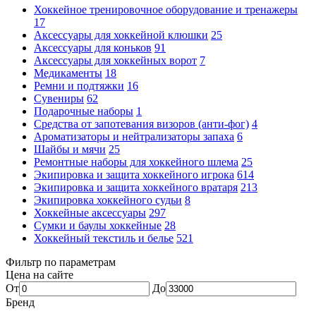
Хоккейное тренировочное оборудование и тренажеры
17
Аксессуары для хоккейной клюшки
25
Аксессуары для коньков
91
Аксессуары для хоккейных ворот
7
Медикаменты
18
Ремни и подтяжки
16
Сувениры
62
Подарочные наборы
1
Средства от запотевания визоров (анти-фог)
4
Ароматизаторы и нейтрализаторы запаха
6
Шайбы и мячи
25
Ремонтные наборы для хоккейного шлема
25
Экипировка и защита хоккейного игрока
614
Экипировка и защита хоккейного вратаря
213
Экипировка хоккейного судьи
8
Хоккейные аксессуары
297
Сумки и баулы хоккейные
28
Хоккейный текстиль и белье
521
Фильтр по параметрам
Цена на сайте
От
До
Бренд