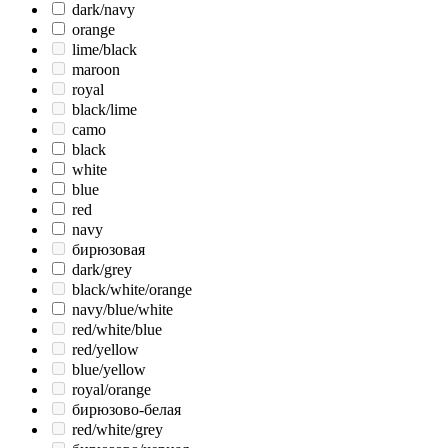
dark/navy
orange
lime/black
maroon
royal
black/lime
camo
black
white
blue
red
navy
бирюзовая
dark/grey
black/white/orange
navy/blue/white
red/white/blue
red/yellow
blue/yellow
royal/orange
бирюзово-белая
red/white/grey