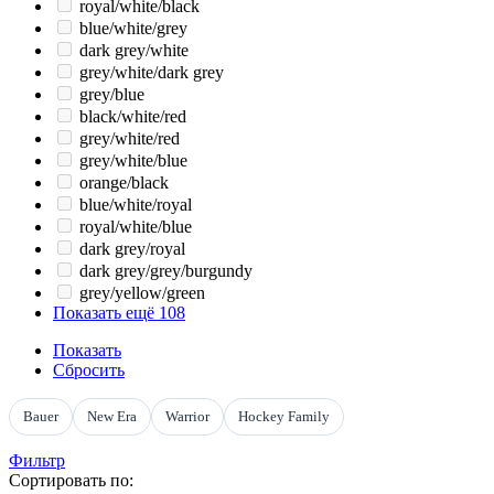
royal/white/black
blue/white/grey
dark grey/white
grey/white/dark grey
grey/blue
black/white/red
grey/white/red
grey/white/blue
orange/black
blue/white/royal
royal/white/blue
dark grey/royal
dark grey/grey/burgundy
grey/yellow/green
Показать ещё 108
Показать
Сбросить
Bauer
New Era
Warrior
Hockey Family
Фильтр
Сортировать по: