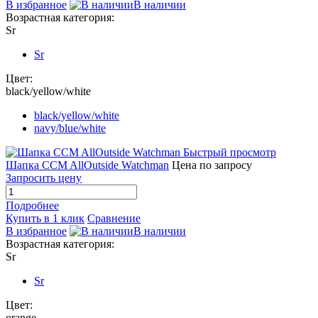
В избранное
В наличии
Возрастная категория:
Sr
Sr
Цвет:
black/yellow/white
black/yellow/white
navy/blue/white
Быстрый просмотр
Шапка CCM AllOutside Watchman
Цена по запросу
Запросить цену
Подробнее
Купить в 1 клик
Сравнение
В избранное
В наличии
Возрастная категория:
Sr
Sr
Цвет:
orange