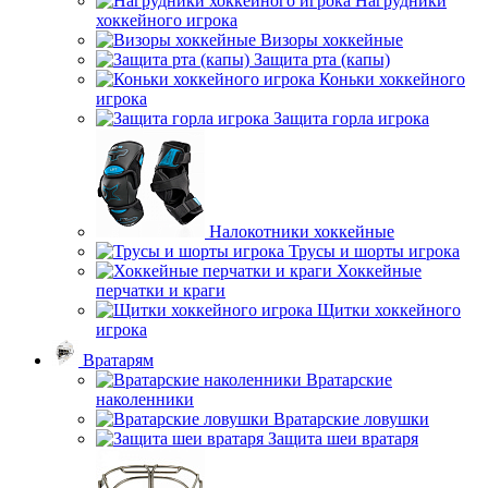
Нагрудники
хоккейного игрока
Визоры хоккейные
Защита рта (капы)
Коньки хоккейного
игрока
Защита горла игрока
Налокотники хоккейные
Трусы и шорты игрока
Хоккейные
перчатки и краги
Щитки хоккейного
игрока
Вратарям
Вратарские
наколенники
Вратарские ловушки
Защита шеи вратаря