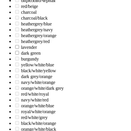
бирюзово/черная
red/beige
charcoal
charcoal/black
heathergrey/blue
heathergrey/navy
heathergrey/orange
heathergrey/red
lavender
dark green
burgundy
yellow/white/blue
black/white/yellow
dark grey/orange
navy/white/orange
orange/white/dark grey
red/white/royal
navy/white/red
orange/white/blue
royal/white/orange
red/white/grey
black/white/orange
orange/white/black