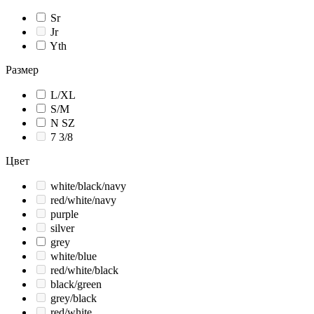
Sr
Jr
Yth
Размер
L/XL
S/M
N SZ
7 3/8
Цвет
white/black/navy
red/white/navy
purple
silver
grey
white/blue
red/white/black
black/green
grey/black
red/white