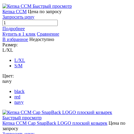
Быстрый просмотр
Кепка CCM
Цена по запросу
Запросить цену
Подробнее
Купить в 1 клик
Сравнение
В избранное
Недоступно
Размер:
L/XL
L/XL
S/M
Цвет:
navy
black
red
navy
Быстрый просмотр
Кепка CCM Cap SnapBack LOGO плоский козырек
Цена по
запросу
Запросить цену