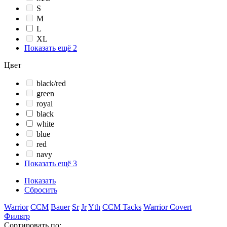
S
M
L
XL
Показать ещё 2
Цвет
black/red
green
royal
black
white
blue
red
navy
Показать ещё 3
Показать
Сбросить
Warrior
CCM
Bauer
Sr
Jr
Yth
CCM Tacks
Warrior Covert
Фильтр
Сортировать по: