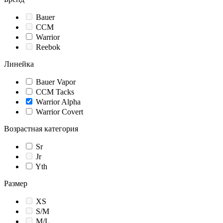
Bauer
CCM
Warrior
Reebok
Линейка
Bauer Vapor
CCM Tacks
Warrior Alpha
Warrior Covert
Возрастная категория
Sr
Jr
Yth
Размер
XS
S/M
M/L