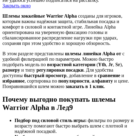
Не удалось успешно подписаться на рассылку.
Закрыть окно
Шлемы хоккейные Warrior Alpha
созданы для игроков,
которым важны надёжная защита, стабильная посадка и
комфорт в силовой и контактной игре. Линейка Alpha
ориентирована на уверенную фиксацию головы и
сбалансированное распределение нагрузки при ударах,
сохраняя при этом удобство и хорошую обзорность.
В этом разделе представлены
шлемы линейки Alpha от
с
удобной фильтрацией по параметрам. Можно быстро
подобрать модель по
возрастной категории
(
Yth
,
Jr
,
Sr
),
размеру
и типу
регулировки посадки
. Для удобства
доступны
быстрый просмотр
, добавление в
сравнение
и
избранное
, сортировка по
популярности
,
алфавиту
и цене.
Понравившийся шлем можно
заказать в 1 клик
.
Почему выгодно покупать шлемы
Warrior Alpha в Лед9
Подбор под силовой стиль игры:
фильтры по размеру и
возрасту помогают быстро выбрать шлем с плотной и
надёжной посадкой.