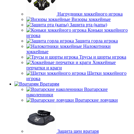
Нагрудники хоккейного игрока
Визоры хоккейные
Защита рта (капы)
Коньки хоккейного
игрока
Защита горла игрока
Налокотники
хоккейные
Трусы и шорты игрока
Хоккейные
перчатки и краги
Щитки хоккейного
игрока
Вратарям
Вратарские
наколенники
Вратарские ловушки
Защита шеи вратаря