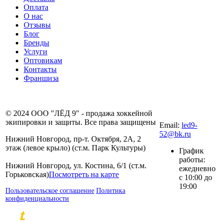
Оплата
О нас
Отзывы
Блог
Бренды
Услуги
Оптовикам
Контакты
Франшиза
8 (831) 281-00-
© 2024 ООО "ЛЁД 9" - продажа хоккейной
80
экипировки и защиты. Все права защищены
Email:
led9-
52@bk.ru
Нижний Новгород, пр-т. Октября, 2А, 2
этаж (левое крыло) (ст.м. Парк Культуры)
График
работы:
Нижний Новгород, ул. Костина, 6/1 (ст.м.
ежедневно
Горьковская)
Посмотреть на карте
с 10:00 до
19:00
Пользовательское соглашение
Политика
конфиденциальности
Разработка и продвижение сайтов