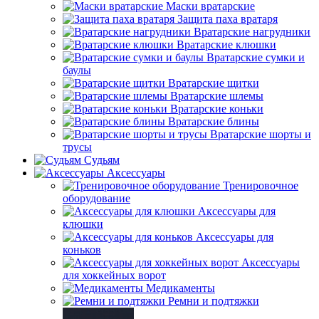
Маски вратарские
Защита паха вратаря
Вратарские нагрудники
Вратарские клюшки
Вратарские сумки и
баулы
Вратарские щитки
Вратарские шлемы
Вратарские коньки
Вратарские блины
Вратарские шорты и
трусы
Судьям
Аксессуары
Тренировочное
оборудование
Аксессуары для
клюшки
Аксессуары для
коньков
Аксессуары
для хоккейных ворот
Медикаменты
Ремни и подтяжки