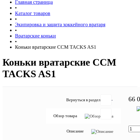
Главная страница
•
Каталог товаров
•
Экипировка и защита хоккейного вратаря
•
Вратарские коньки
•
Коньки вратарские CCM TACKS AS1
Коньки вратарские CCM
TACKS AS1
66 
Вернуться в раздел
Обзор товара
Отзывов:
Описание