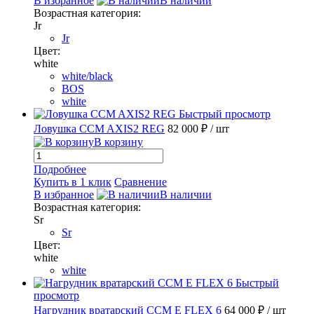
В избранное
В наличии
Возрастная категория:
Jr
Jr
Цвет:
white
white/black
BOS
white
Быстрый просмотр
Ловушка CCM AXIS2 REG
82 000 ₽
/ шт
В корзину
Подробнее
Купить в 1 клик
Сравнение
В избранное
В наличии
Возрастная категория:
Sr
Sr
Цвет:
white
white
Быстрый
просмотр
Нагрудник вратарский CCM E FLEX 6
64 000 ₽
/ шт