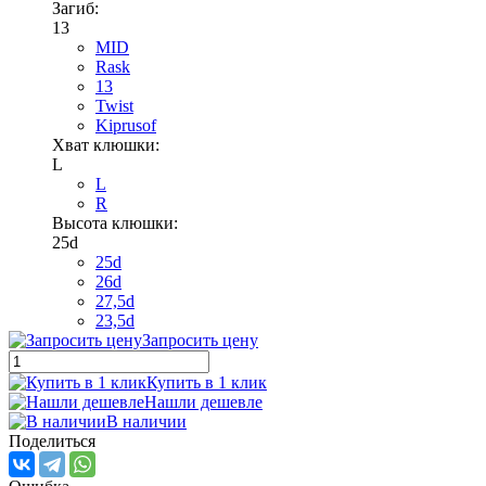
Загиб:
13
MID
Rask
13
Twist
Kiprusof
Хват клюшки:
L
L
R
Высота клюшки:
25d
25d
26d
27,5d
23,5d
Запросить цену
Купить в 1 клик
Нашли дешевле
В наличии
Поделиться