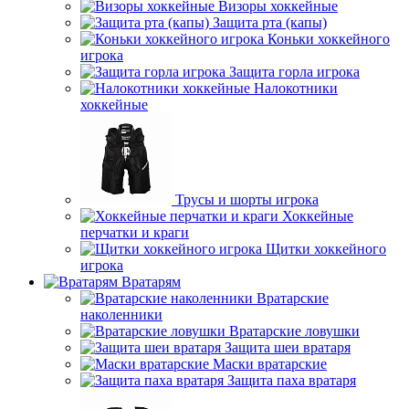
Визоры хоккейные
Защита рта (капы)
Коньки хоккейного
игрока
Защита горла игрока
Налокотники
хоккейные
Трусы и шорты игрока
Хоккейные
перчатки и краги
Щитки хоккейного
игрока
Вратарям
Вратарские
наколенники
Вратарские ловушки
Защита шеи вратаря
Маски вратарские
Защита паха вратаря