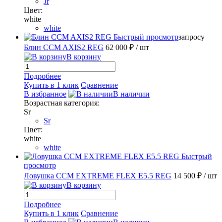
Jr
Цвет:
white
white
Быстрый просмотр
запросу
Блин CCM AXIS2 REG
62 000 ₽
/ шт
В корзину
Подробнее
Купить в 1 клик
Сравнение
В избранное
В наличии
Возрастная категория:
Sr
Sr
Цвет:
white
white
Быстрый
просмотр
Ловушка CCM EXTREME FLEX E5.5 REG
14 500 ₽
/ шт
В корзину
Подробнее
Купить в 1 клик
Сравнение