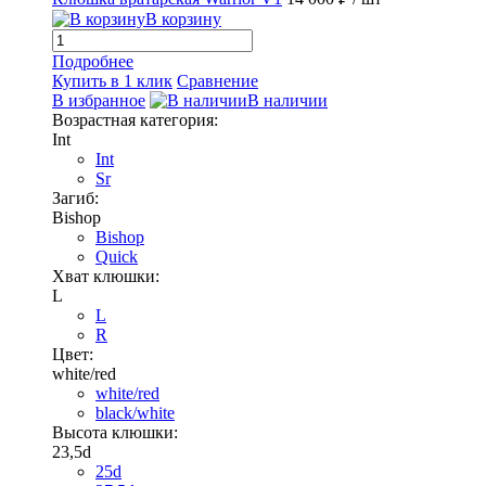
В корзину
Подробнее
Купить в 1 клик
Сравнение
В избранное
В наличии
Возрастная категория:
Int
Int
Sr
Загиб:
Bishop
Bishop
Quick
Хват клюшки:
L
L
R
Цвет:
white/red
white/red
black/white
Высота клюшки:
23,5d
25d