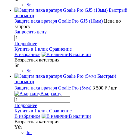
Sr
Быстрый
просмотр
Защита паха вратаря Goalie Pro GJ5 (10мм)
Цена по
запросу
Запросить цену
Подробнее
Купить в 1 клик
Сравнение
В избранное
В наличии
Возрастная категория:
Sr
Sr
Быстрый
просмотр
Защита паха вратаря Goalie Pro (5мм)
3 500 ₽
/ шт
В корзину
Подробнее
Купить в 1 клик
Сравнение
В избранное
В наличии
Возрастная категория:
Yth
Int