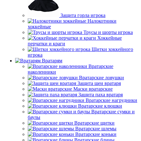
Защита горла игрока
Налокотники
хоккейные
Трусы и шорты игрока
Хоккейные
перчатки и краги
Щитки хоккейного
игрока
Вратарям
Вратарские
наколенники
Вратарские ловушки
Защита шеи вратаря
Маски вратарские
Защита паха вратаря
Вратарские нагрудники
Вратарские клюшки
Вратарские сумки и
баулы
Вратарские щитки
Вратарские шлемы
Вратарские коньки
Вратарские блины