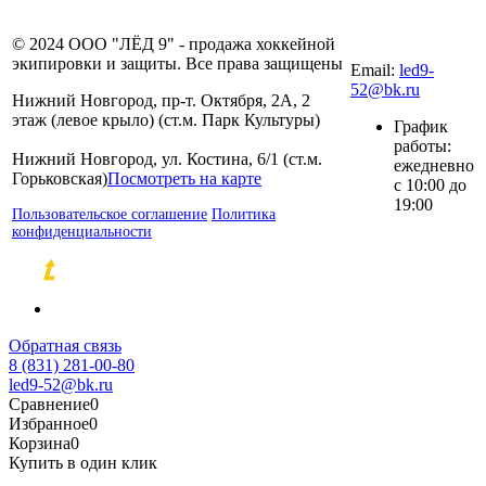
8 (831) 281-00-
© 2024 ООО "ЛЁД 9" - продажа хоккейной
80
экипировки и защиты. Все права защищены
Email:
led9-
52@bk.ru
Нижний Новгород, пр-т. Октября, 2А, 2
этаж (левое крыло) (ст.м. Парк Культуры)
График
работы:
Нижний Новгород, ул. Костина, 6/1 (ст.м.
ежедневно
Горьковская)
Посмотреть на карте
с 10:00 до
19:00
Пользовательское соглашение
Политика
конфиденциальности
Разработка и продвижение сайтов
Обратная связь
8 (831) 281-00-80
led9-52@bk.ru
Сравнение
0
Избранное
0
Корзина
0
Купить в один клик