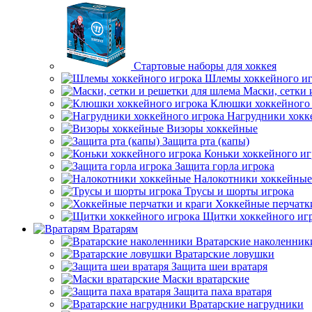
Стартовые наборы для хоккея
Шлемы хоккейного иг
Маски, сетки 
Клюшки хоккейного 
Нагрудники хокк
Визоры хоккейные
Защита рта (капы)
Коньки хоккейного иг
Защита горла игрока
Налокотники хоккейные
Трусы и шорты игрока
Хоккейные перчатк
Щитки хоккейного иг
Вратарям
Вратарские наколенник
Вратарские ловушки
Защита шеи вратаря
Маски вратарские
Защита паха вратаря
Вратарские нагрудники