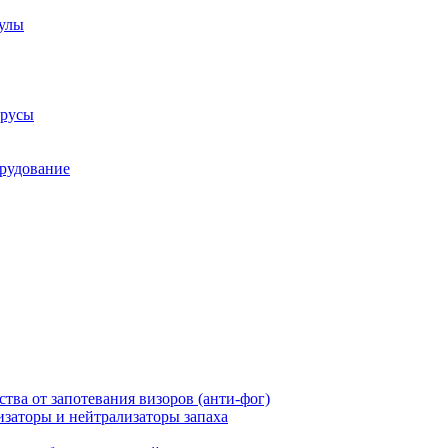
аулы
трусы
рудование
ства от запотевания визоров (анти-фог)
заторы и нейтрализаторы запаха