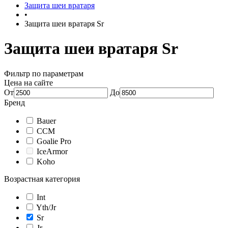
Защита шеи вратаря
•
Защита шеи вратаря Sr
Защита шеи вратаря Sr
Фильтр по параметрам
Цена на сайте
От
До
Бренд
Bauer
CCM
Goalie Pro
IceArmor
Koho
Возрастная категория
Int
Yth/Jr
Sr
Jr