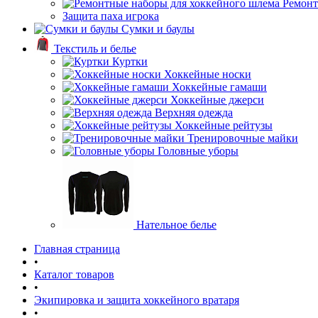
Ремонт
Защита паха игрока
Сумки и баулы
Текстиль и белье
Куртки
Хоккейные носки
Хоккейные гамаши
Хоккейные джерси
Верхняя одежда
Хоккейные рейтузы
Тренировочные майки
Головные уборы
Нательное белье
Главная страница
•
Каталог товаров
•
Экипировка и защита хоккейного вратаря
•