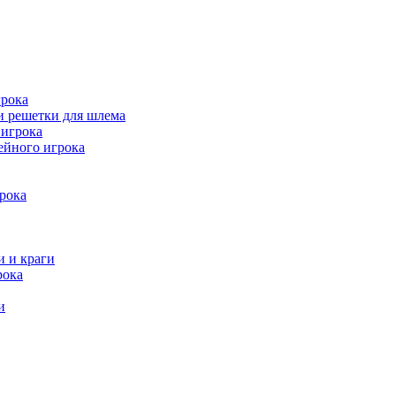
рока
и решетки для шлема
игрока
ейного игрока
рока
и и краги
рока
и