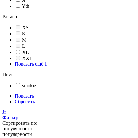
Yth
Размер
XS
S
M
L
XL
XXL
Показать ещё 1
Цвет
smokie
Показать
Сбросить
Jr
Фильтр
Сортировать по:
популярности
популярности