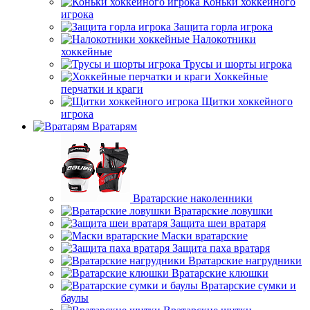
Коньки хоккейного
игрока
Защита горла игрока
Налокотники
хоккейные
Трусы и шорты игрока
Хоккейные
перчатки и краги
Щитки хоккейного
игрока
Вратарям
Вратарские наколенники
Вратарские ловушки
Защита шеи вратаря
Маски вратарские
Защита паха вратаря
Вратарские нагрудники
Вратарские клюшки
Вратарские сумки и
баулы