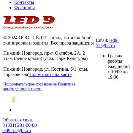
Контакты
Франшиза
8 (831) 281-00-
80
© 2024 ООО "ЛЁД 9" - продажа хоккейной
Email:
led9-
экипировки и защиты. Все права защищены
52@bk.ru
Нижний Новгород, пр-т. Октября, 2А, 2
График
этаж (левое крыло) (ст.м. Парк Культуры)
работы:
ежедневно
Нижний Новгород, ул. Костина, 6/1 (ст.м.
с 10:00 до
Горьковская)
Посмотреть на карте
19:00
Пользовательское соглашение
Политика
конфиденциальности
Разработка и продвижение сайтов
Обратная связь
8 (831) 281-00-80
led9-52@bk.ru