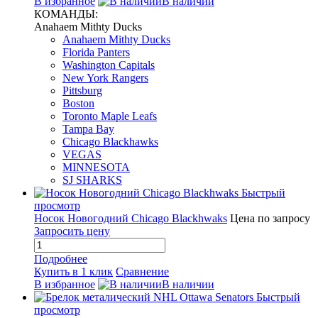
В избранное
В наличии
КОМАНДЫ:
Anahaem Mithty Ducks
Anahaem Mithty Ducks
Florida Panters
Washington Capitals
New York Rangers
Pittsburg
Boston
Toronto Maple Leafs
Tampa Bay
Chicago Blackhawks
VEGAS
MINNESOTA
SJ SHARKS
Быстрый
просмотр
Носок Новогодний Chicago Blackhwaks
Цена по запросу
Запросить цену
Подробнее
Купить в 1 клик
Сравнение
В избранное
В наличии
Быстрый
просмотр