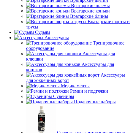
Вратарские щитки
Вратарские шлемы
Вратарские коньки
Вратарские блины
Вратарские шорты и
трусы
Судьям
Аксессуары
Тренировочное
оборудование
Аксессуары для
клюшки
Аксессуары для
коньков
Аксессуары
для хоккейных ворот
Медикаменты
Ремни и подтяжки
Сувениры
Подарочные наборы
Средства от запотевания визоров