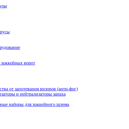
аулы
трусы
рудование
 хоккейных ворот
ства от запотевания визоров (анти-фог)
заторы и нейтрализаторы запаха
ные наборы для хоккейного шлема