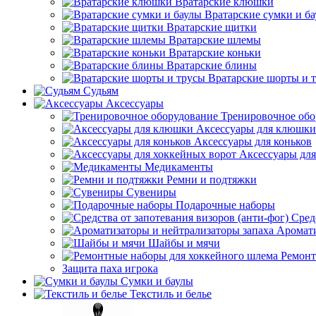
Вратарские клюшки
Вратарские сумки и б
Вратарские щитки
Вратарские шлемы
Вратарские коньки
Вратарские блины
Вратарские шорты и 
Судьям
Аксессуары
Тренировочное обо
Аксессуары для клюшки
Аксессуары для коньков
Аксессуары для
Медикаменты
Ремни и подтяжки
Сувениры
Подарочные наборы
Сред
Аромати
Шайбы и мячи
Ремонт
Защита паха игрока
Сумки и баулы
Текстиль и белье