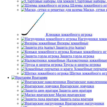
Стартовые наборы 
Шлемы хоккейного иг
Маски, сетки 
Клюшки хоккейного игрока
Нагрудники хокк
Визоры хоккейные
Защита рта (капы)
Коньки хоккейного иг
Защита горла игрока
Налокотники хоккейные
Трусы и шорты игрока
Хоккейные перчатк
Щитки хоккейного иг
Вратарям
Вратарские наколенник
Вратарские ловушки
Защита шеи вратаря
Маски вратарские
Защита паха вратаря
Вратарские нагрудники