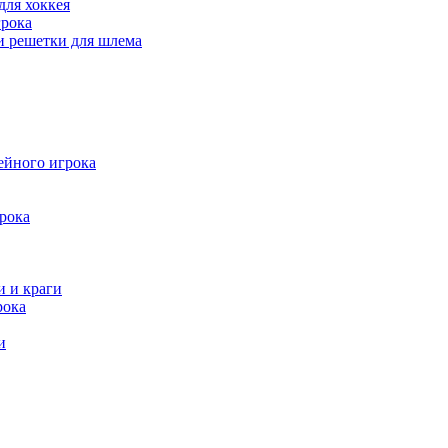
для хоккея
рока
и решетки для шлема
ейного игрока
рока
и и краги
рока
и