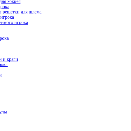
для хоккея
рока
и решетки для шлема
игрока
ейного игрока
рока
и и краги
рока
и
аулы