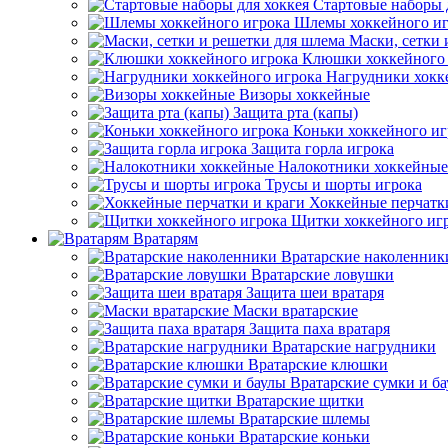
Стартовые наборы 
Шлемы хоккейного иг
Маски, сетки 
Клюшки хоккейного 
Нагрудники хокк
Визоры хоккейные
Защита рта (капы)
Коньки хоккейного иг
Защита горла игрока
Налокотники хоккейные
Трусы и шорты игрока
Хоккейные перчатк
Щитки хоккейного иг
Вратарям
Вратарские наколенник
Вратарские ловушки
Защита шеи вратаря
Маски вратарские
Защита паха вратаря
Вратарские нагрудники
Вратарские клюшки
Вратарские сумки и б
Вратарские щитки
Вратарские шлемы
Вратарские коньки