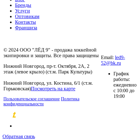
Бренды
Услуги
Оптовикам
Контакты
Франшиза
8 (831) 281-00-
© 2024 ООО "ЛЁД 9" - продажа хоккейной
80
экипировки и защиты. Все права защищены
Email:
led9-
52@bk.ru
Нижний Новгород, пр-т. Октября, 2А, 2
этаж (левое крыло) (ст.м. Парк Культуры)
График
работы:
Нижний Новгород, ул. Костина, 6/1 (ст.м.
ежедневно
Горьковская)
Посмотреть на карте
с 10:00 до
19:00
Пользовательское соглашение
Политика
конфиденциальности
Разработка и продвижение сайтов
Обратная связь