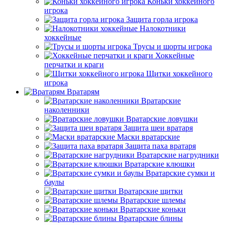
Коньки хоккейного
игрока
Защита горла игрока
Налокотники
хоккейные
Трусы и шорты игрока
Хоккейные
перчатки и краги
Щитки хоккейного
игрока
Вратарям
Вратарские
наколенники
Вратарские ловушки
Защита шеи вратаря
Маски вратарские
Защита паха вратаря
Вратарские нагрудники
Вратарские клюшки
Вратарские сумки и
баулы
Вратарские щитки
Вратарские шлемы
Вратарские коньки
Вратарские блины