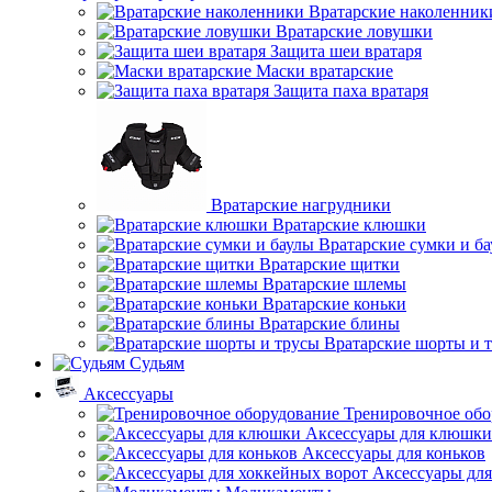
Вратарские наколенник
Вратарские ловушки
Защита шеи вратаря
Маски вратарские
Защита паха вратаря
Вратарские нагрудники
Вратарские клюшки
Вратарские сумки и б
Вратарские щитки
Вратарские шлемы
Вратарские коньки
Вратарские блины
Вратарские шорты и 
Судьям
Аксессуары
Тренировочное обо
Аксессуары для клюшки
Аксессуары для коньков
Аксессуары для