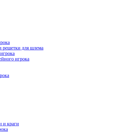
рока
и решетки для шлема
игрока
ейного игрока
рока
и и краги
рока