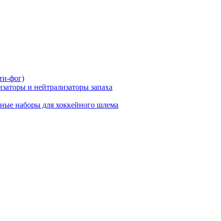
ти-фог)
заторы и нейтрализаторы запаха
ные наборы для хоккейного шлема