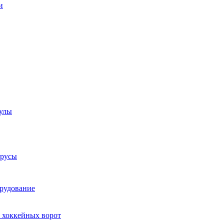
и
аулы
трусы
рудование
 хоккейных ворот